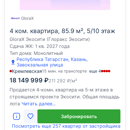
GloraX
4 ком. квартира, 85.9 м², 5/10 этаж
GloraX Экосити (Глоракс Экосити)
Сдача ЖК:
1 кв. 2027 года
Тип дома:
Монолитный
Республика Татарстан, Казань,
Завокзальная улица
Кремлевская
15 мин. на транспорте
еще
4
18 149 999
₽
211 292
₽/м²
Продается 4-комн. квартира на 5-м этаже в
строящемся проекте Экосити. Общая площадь
лота
Читать далее...
Забронировать
Посмотреть еще
257 квартир
от застройщика