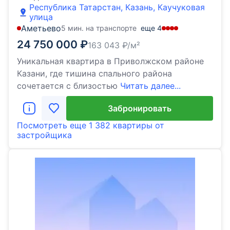
Республика Татарстан, Казань, Каучуковая
улица
Аметьево
5 мин. на транспорте
еще
4
24 750 000
₽
163 043
₽/м²
Уникальная квартира в Приволжском районе
Казани, где тишина спального района
сочетается с близостью
Читать далее...
Забронировать
Посмотреть еще
1 382 квартиры
от
застройщика