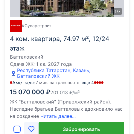
1
/
7
#Суварстроит
4 ком. квартира, 74.97 м², 12/24
этаж
Батталовский
Сдача ЖК:
1 кв. 2027 года
Республика Татарстан, Казань,
Батталовский ЖК
Аметьево
7 мин. на транспорте
еще
4
15 070 000
₽
201 013
₽/м²
ЖК "Батталовский" (Приволжский район).
Наследие братьев Батталовых вдохновило нас
на создание
Читать далее...
Забронировать