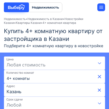
Недвижимость
Недвижимость в Казани
Новостройки
Казани
Квартиры Казани
4+ комнатная квартира
Купить 4+ комнатную квартиру от
Новостройки
застройщика в Казани
Застройщики
Подберите 4+ комнатную квартиру в новостройке
Казани от застройщика в 2026 году. Выгодные
Ипотека
условия на Выберу: скидки и акции от
Цена
застройщиков, возможна ипотека. Покупка 4+
Любая стоимость
комнатной квартиры по ценам от 12,72 млн ₽ и
Количество комнат
площадью от 63,9 м² до 232,9 м². Воспользуйтесь
4+ комнаты
удобной картой и фильтрами при поиске
подходящего жилья. Выберите 4+ комнатную
Адрес
квартиру в новостройке в Казани на Выберу.ру.
Срок сдачи
Любой