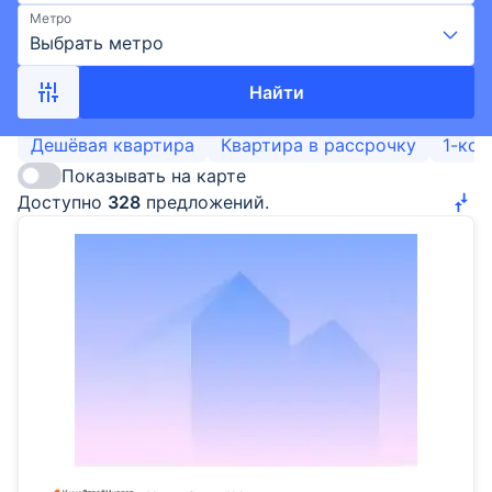
Метро
Выбрать метро
Найти
Дешёвая квартира
Квартира в рассрочку
1-ком
Показывать на карте
Доступно
328
предложений.