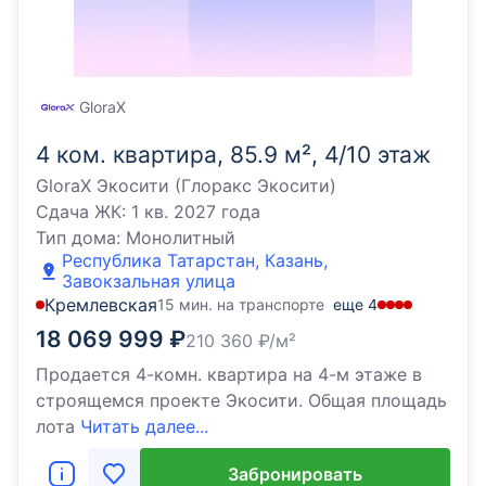
GloraX
4 ком. квартира, 85.9 м², 4/10 этаж
GloraX Экосити (Глоракс Экосити)
Сдача ЖК:
1 кв. 2027 года
Тип дома:
Монолитный
Республика Татарстан, Казань,
Завокзальная улица
Кремлевская
15 мин. на транспорте
еще
4
18 069 999
₽
210 360
₽/м²
Продается 4-комн. квартира на 4-м этаже в
строящемся проекте Экосити. Общая площадь
лота
Читать далее...
Забронировать