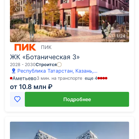
1
/
24
ПИК
ЖК «Ботаническая 3»
2028 - 2030
Строится
Республика Татарстан, Казань,
Ботаническая 3 ЖК
Аметьево
3 мин. на транспорте
еще
4
от 10.8 млн ₽
Подробнее