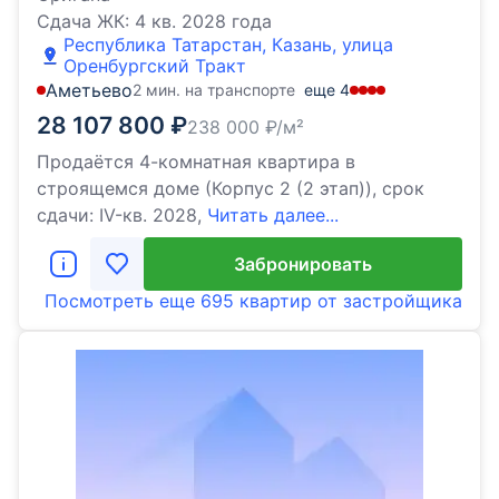
Сдача ЖК:
4 кв. 2028 года
Республика Татарстан, Казань, улица
Оренбургский Тракт
Аметьево
2 мин. на транспорте
еще
4
28 107 800
₽
238 000
₽/м²
Продаётся 4-комнатная квартира в
строящемся доме (Корпус 2 (2 этап)), срок
сдачи: IV-кв. 2028,
Читать далее...
Забронировать
Посмотреть еще
695 квартир
от застройщика