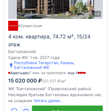
1
/
6
#Суварстроит
4 ком. квартира, 74.72 м², 15/24
этаж
Батталовский
Сдача ЖК:
1 кв. 2027 года
Республика Татарстан, Казань,
Батталовский ЖК
Аметьево
7 мин. на транспорте
еще
4
15 020 000
₽
201 017
₽/м²
ЖК "Батталовский" (Приволжский район).
Наследие братьев Батталовых вдохновило нас
на создание
Читать далее...