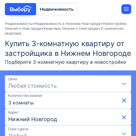
Недвижимость
Недвижимость в Нижнем Новгороде
Новостройки
Нижнего Новгорода
Квартиры Нижнего Новгорода
3-комнатная
квартира
Новостройки
Купить 3-комнатную квартиру от
застройщика в Нижнем Новгороде
Застройщики
Подберите 3-комнатную квартиру в новостройке
Нижнего Новгорода от застройщика в 2026 году.
Ипотека
Выгодные условия на Выберу: скидки и акции от
Цена
застройщиков, возможна ипотека. Покупка 3-
Любая стоимость
комнатной квартиры по ценам от 8,39 млн ₽ и
Количество комнат
площадью от 53,7 м² до 157,9 м². Воспользуйтесь
3 комнаты
удобной картой и фильтрами при поиске
подходящего жилья. Выберите 3-комнатную
Адрес
квартиру в новостройке в Нижнем Новгороде на
Выберу.ру.
Срок сдачи
Любой