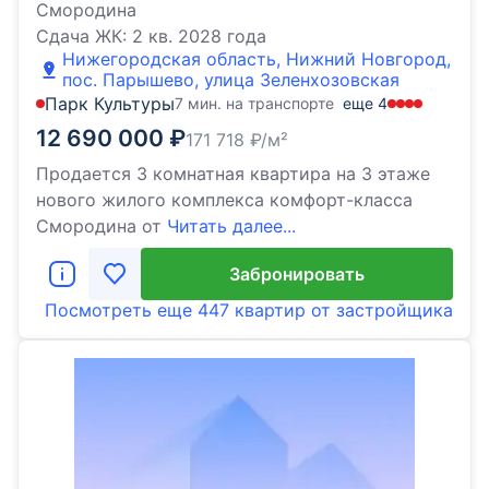
Смородина
Сдача ЖК:
2 кв. 2028 года
Нижегородская область, Нижний Новгород,
пос. Парышево, улица Зеленхозовская
Парк Культуры
7 мин. на транспорте
еще
4
12 690 000
₽
171 718
₽/м²
Продается 3 комнатная квартира на 3 этаже
нового жилого комплекса комфорт-класса
Cмородина от
Читать далее...
Забронировать
Посмотреть еще
447 квартир
от застройщика