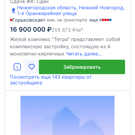
Сдача ЖК:
Сдан
Нижегородская область, Нижний Новгород,
1-я Оранжерейная улица
Горьковская
4 мин. на транспорте
еще
4
16 900 000
₽
255 673
₽/м²
Жилой комплекс "Тетра" представляет собой
комплексную застройку, состоящую из 4
монолитно-кирпичных
Читать далее...
Забронировать
Посмотреть еще
143 квартиры
от
застройщика