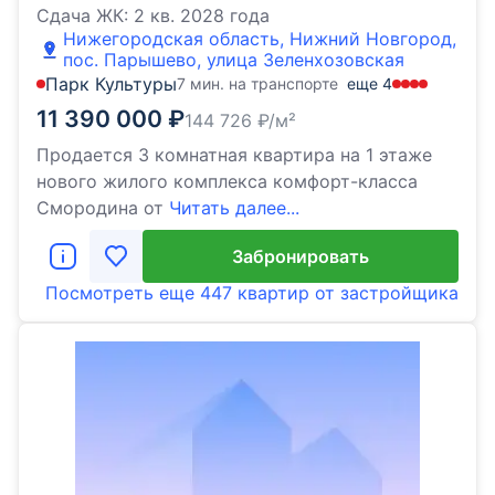
Сдача ЖК:
2 кв. 2028 года
Нижегородская область, Нижний Новгород,
пос. Парышево, улица Зеленхозовская
Парк Культуры
7 мин. на транспорте
еще
4
11 390 000
₽
144 726
₽/м²
Продается 3 комнатная квартира на 1 этаже
нового жилого комплекса комфорт-класса
Cмородина от
Читать далее...
Забронировать
Посмотреть еще
447 квартир
от застройщика