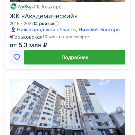
ГК Альхорс
ЖК «Академический»
2016 - 2027
Строится
Нижегородская область, Нижний Новгород,
д. Афонино, улица Академическая
Горьковская
10 мин. на транспорте
от 5.3 млн ₽
Подробнее