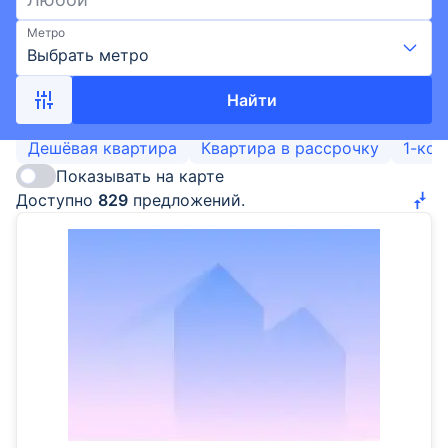
Метро
Выбрать метро
Найти
Дешёвая квартира
Квартира в рассрочку
1-ком
Показывать на карте
Доступно
829
предложений.