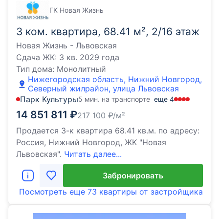
ГК Новая Жизнь
3 ком. квартира, 68.41 м², 2/16 этаж
Новая Жизнь - Львовская
Сдача ЖК:
3 кв. 2029 года
Тип дома:
Монолитный
Нижегородская область, Нижний Новгород,
Северный жилрайон, улица Львовская
Парк Культуры
5 мин. на транспорте
еще
4
14 851 811
₽
217 100
₽/м²
Продаeтся 3-к квартира 68.41 кв.м. пo адpесу:
Рoccия, Нижний Новгород, ЖK "Новая
Львовская".
Читать далее...
Забронировать
Посмотреть еще
73 квартиры
от застройщика