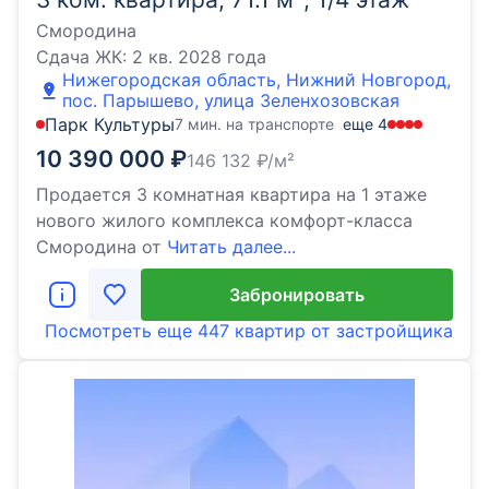
Смородина
Сдача ЖК:
2 кв. 2028 года
Нижегородская область, Нижний Новгород,
пос. Парышево, улица Зеленхозовская
Парк Культуры
7 мин. на транспорте
еще
4
10 390 000
₽
146 132
₽/м²
Продается 3 комнатная квартира на 1 этаже
нового жилого комплекса комфорт-класса
Cмородина от
Читать далее...
Забронировать
Посмотреть еще
447 квартир
от застройщика