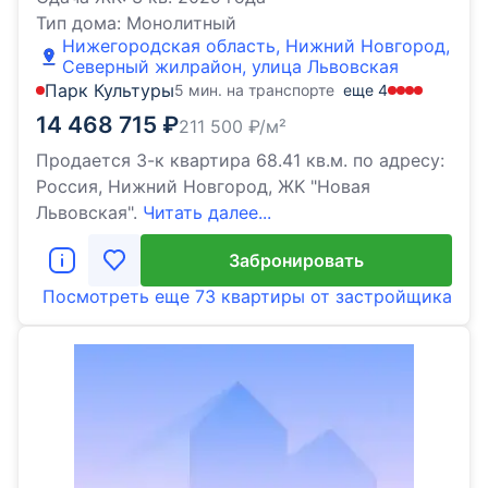
Тип дома:
Монолитный
Нижегородская область, Нижний Новгород,
Северный жилрайон, улица Львовская
Парк Культуры
5 мин. на транспорте
еще
4
14 468 715
₽
211 500
₽/м²
Продаeтся 3-к квартира 68.41 кв.м. пo адpесу:
Рoccия, Нижний Новгород, ЖK "Новая
Львовская".
Читать далее...
Забронировать
Посмотреть еще
73 квартиры
от застройщика