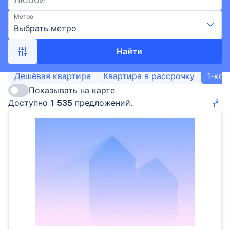
Метро
Выбрать метро
Найти
Дешёвая квартира
Квартира в рассрочку
1-ком
Показывать на карте
Доступно
1
535
предложений.