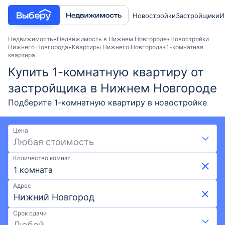
Новостройки
Застройщики
И
Недвижимость
Недвижимость в Нижнем Новгороде
Новостройки
Нижнего Новгорода
Квартиры Нижнего Новгорода
1-комнатная
квартира
Купить 1-комнатную квартиру от
застройщика в Нижнем Новгороде
Подберите 1-комнатную квартиру в новостройке
Нижнего Новгорода от застройщика в 2026 году.
Выгодные условия на Выберу: скидки и акции от
Цена
застройщиков, возможна ипотека. Покупка 1-
Любая стоимость
комнатной квартиры по ценам от 5,18 млн ₽ и
Количество комнат
площадью от 24,1 м² до 183,1 м². Воспользуйтесь
1 комната
удобной картой и фильтрами при поиске
подходящего жилья. Выберите 1-комнатную
Адрес
квартиру в новостройке в Нижнем Новгороде на
Выберу.ру.
Срок сдачи
Любой