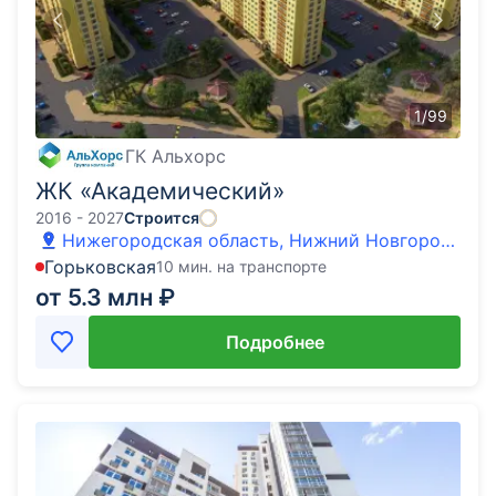
1
/
99
ГК Альхорс
ЖК «Академический»
2016 - 2027
Строится
Нижегородская область, Нижний Новгород,
д. Афонино, улица Академическая
Горьковская
10 мин. на транспорте
от 5.3 млн ₽
Подробнее