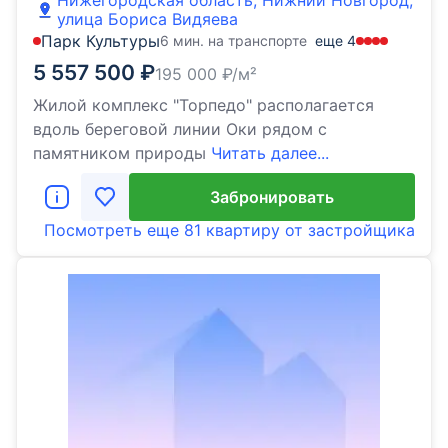
Нижегородская область, Нижний Новгород,
улица Бориса Видяева
Парк Культуры
6 мин. на транспорте
еще
4
5 557 500
₽
195 000
₽/м²
Жилой комплекс "Торпедо" располагается
вдоль береговой линии Оки рядом с
памятником природы
Читать далее...
Забронировать
Посмотреть еще
81 квартиру
от застройщика