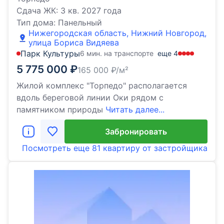
Сдача ЖК:
3 кв. 2027 года
Тип дома:
Панельный
Нижегородская область, Нижний Новгород,
улица Бориса Видяева
Парк Культуры
6 мин. на транспорте
еще
4
5 775 000
₽
165 000
₽/м²
Жилой комплекс "Торпедо" располагается
вдоль береговой линии Оки рядом с
памятником природы
Читать далее...
Забронировать
Посмотреть еще
81 квартиру
от застройщика