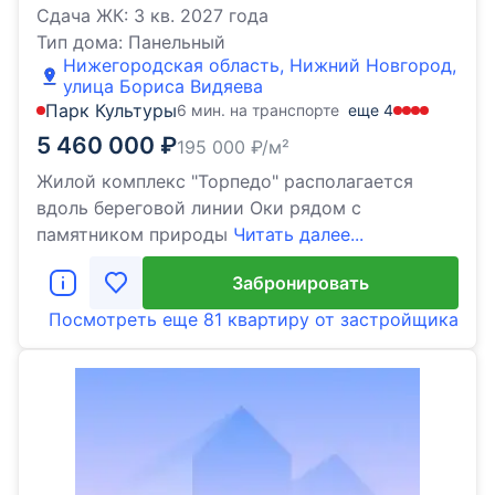
Сдача ЖК:
3 кв. 2027 года
Тип дома:
Панельный
Нижегородская область, Нижний Новгород,
улица Бориса Видяева
Парк Культуры
6 мин. на транспорте
еще
4
5 460 000
₽
195 000
₽/м²
Жилой комплекс "Торпедо" располагается
вдоль береговой линии Оки рядом с
памятником природы
Читать далее...
Забронировать
Посмотреть еще
81 квартиру
от застройщика