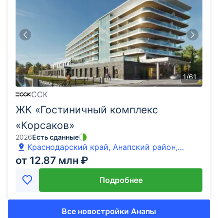
1
/
61
ССК
ЖК «Гостиничный комплекс
«Корсаков»
2026
Есть сданные
Краснодарский край, Анапский район,
Анапа, шоссе Симферопольское, 100
от 12.87 млн ₽
Подробнее
Все новостройки Анапы