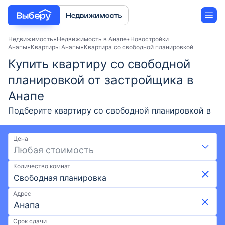
Недвижимость
Недвижимость в Анапе
Новостройки
Анапы
Квартиры Анапы
Квартира со свободной планировкой
Купить квартиру со свободной
Новостройки
планировкой от застройщика в
Застройщики
Анапе
Подберите квартиру со свободной планировкой в
Ипотека
новостройке Анапы от застройщика в 2026 году.
Выгодные условия на Выберу: скидки и акции от
Цена
застройщиков, возможна ипотека. Покупка
Любая стоимость
квартиры со свободной планировкой по ценам от
Количество комнат
0 ₽ и площадью от - до -. Воспользуйтесь удобной
Свободная планировка
картой и фильтрами при поиске подходящего
жилья. Выберите квартиру со свободной
Адрес
планировкой в новостройке в Анапе на Выберу.ру.
Срок сдачи