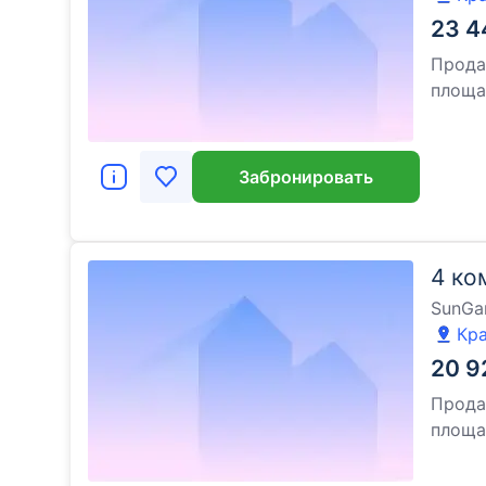
23 4
Прода
площ
Забронировать
4 ко
SunGa
Кра
20 9
Прода
площ