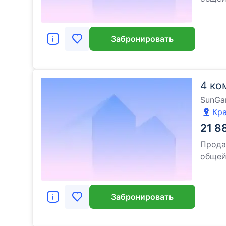
Забронировать
4 ко
SunGa
Кра
21 8
Прода
обще
Забронировать