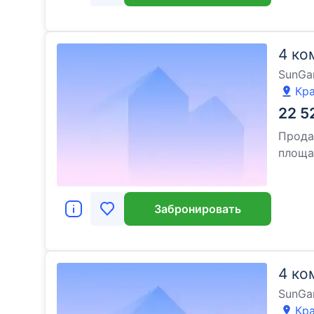
4 ко
SunGa
Кра
22 5
Прода
площ
Забронировать
4 ко
SunGa
Кра