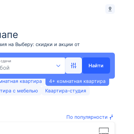
напе
ия на Выберу: скидки и акции от
ю от 53,4 м² до 76,4 м². Воспользуйтесь
стройке в Анапе на Выберу.ру.
 сдачи
Найти
бой
мнатная квартира
4+ комнатная квартира
тира с мебелью
Квартира-студия
По популярности