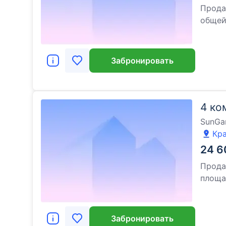
Прода
обще
Забронировать
4 ко
SunGa
Кра
24 6
Прода
площ
Забронировать