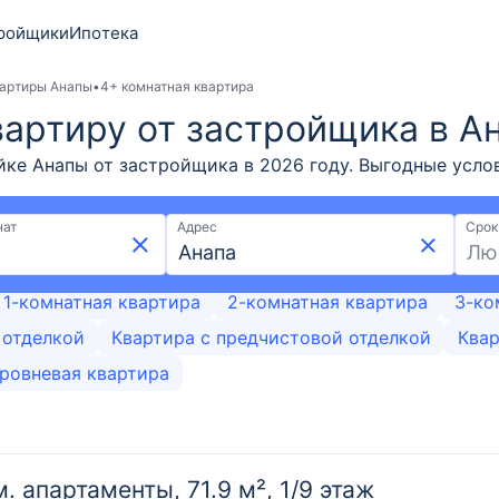
ройщики
Ипотека
артиры Анапы
4+ комнатная квартира
вартиру от застройщика в А
ке Анапы от застройщика в 2026 году. Выгодные услов
омнатной квартиры по ценам от 20,33 млн ₽ и площадь
дящего жилья. Выберите 4+ комнатную квартиру в ново
нат
Адрес
Срок
Лю
1-комнатная квартира
2-комнатная квартира
3-ко
 отделкой
Квартира с предчистовой отделкой
Квар
ровневая квартира
м. апартаменты, 71.9 м², 1/9 этаж