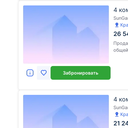
4 ко
SunGa
Кра
26 5
Прода
обще
Забронировать
4 ко
SunGa
Кра
21 2