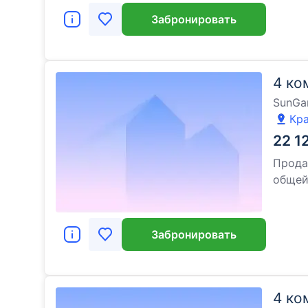
Забронировать
4 ко
SunGa
Кра
22 1
Прода
обще
Забронировать
4 ко