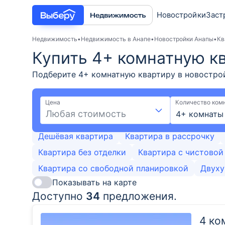
Новостройки
Заст
Недвижимость
Недвижимость в Анапе
Новостройки Анапы
Кв
Купить 4+ комнатную к
Подберите 4+ комнатную квартиру в новострой
застройщиков, возможна ипотека. Покупка 4+ к
удобной картой и фильтрами при поиске подхо
Цена
Количество ком
Любая стоимость
4+ комнаты
Дешёвая квартира
Квартира в рассрочку
Квартира без отделки
Квартира с чистовой
Квартира со свободной планировкой
Двуху
Показывать на карте
Доступно
34
предложения.
4 ко