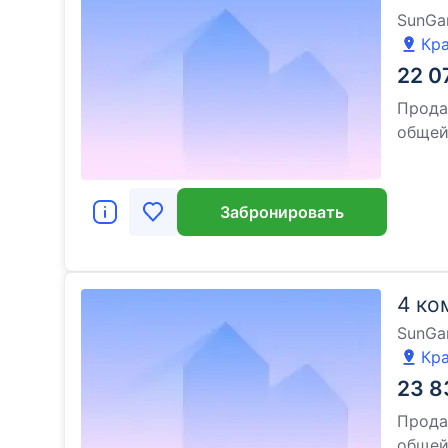
SunGa
Кра
22 0
Прода
обще
Забронировать
4 ко
SunGa
Кра
23 8
Прода
обще