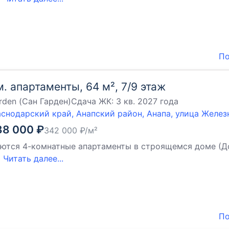
По
м. апартаменты, 64 м², 7/9 этаж
rden (Сан Гарден)
Сдача ЖК:
3 кв. 2027 года
снодарский край, Анапский район, Анапа, улица Желе
88 000
₽
342 000
₽/м²
ются 4-комнатные апартаменты в строящемся доме (Дом 4
й
Читать далее...
По