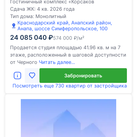
Гостиничный комплекс «Корсаков
Сдача ЖК:
4 кв. 2026 года
Тип дома:
Монолитный
Краснодарский край, Анапский район,
Анапа, шоссе Симферопольское, 100
24 085 040
₽
574 000
₽/м²
Продается студия площадью 41.96 кв. м на 7
этаже, расположенный в шаговой доступности
от Черного
Читать далее...
Забронировать
Посмотреть еще
730 квартир
от застройщика