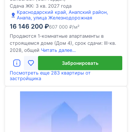
Сдача ЖК:
3 кв. 2027 года
Краснодарский край, Анапский район,
Анапа, улица Железнодорожная
16 146 200
₽
607 000
₽/м²
Продаются 1-комнатные апартаменты в
строящемся доме (Дом 4), срок сдачи: III-кв.
2028, общей
Читать далее...
Забронировать
Посмотреть еще
283 квартиры
от
застройщика