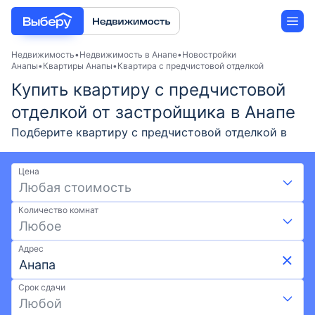
Недвижимость
Недвижимость в Анапе
Новостройки
Анапы
Квартиры Анапы
Квартира с предчистовой отделкой
Купить квартиру с предчистовой
Новостройки
отделкой от застройщика в Анапе
Застройщики
Подберите квартиру с предчистовой отделкой в
новостройке Анапы от застройщика в 2026 году.
Ипотека
Выгодные условия на Выберу: скидки и акции от
Цена
застройщиков, возможна ипотека. Покупка
Любая стоимость
квартиры с предчистовой отделкой по ценам от 0
Количество комнат
₽ и площадью от - до -. Воспользуйтесь удобной
Любое
картой и фильтрами при поиске подходящего
жилья. Выберите квартиру с предчистовой
Адрес
отделкой в новостройке в Анапе на Выберу.ру.
Срок сдачи
Любой