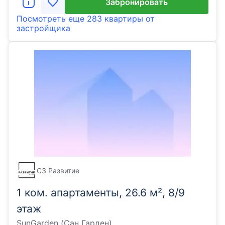
Забронировать
Посмотреть еще
283 квартиры
от
застройщика
СЗ Развитие
1 ком. апартаменты, 26.6 м², 8/9
этаж
SunGarden (Сан Гарден)