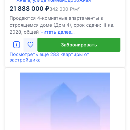
Анапа, улица Железнодорожная
21 888 000
₽
342 000
₽/м²
Продаются 4-комнатные апартаменты в
строящемся доме (Дом 4), срок сдачи: III-кв.
2028, общей
Читать далее...
Забронировать
Посмотреть еще
283 квартиры
от
застройщика