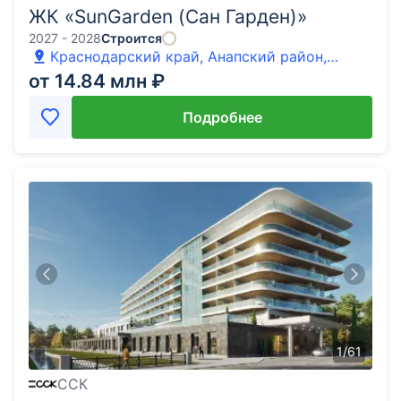
ЖК «SunGarden (Сан Гарден)»
2027 - 2028
Строится
Краснодарский край, Анапский район,
Анапа, улица Железнодорожная
от 14.84 млн ₽
Подробнее
1
/
61
ССК