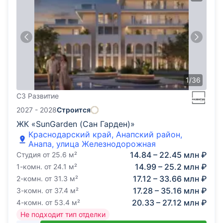
1
/
36
СЗ Развитие
2027 - 2028
Строится
ЖК «SunGarden (Сан Гарден)»
Краснодарский край, Анапский район,
Анапа, улица Железнодорожная
14.84 – 22.45 млн ₽
Студия
от
25.6
м²
14.99 – 25.2 млн ₽
1-комн.
от
24.1
м²
17.12 – 33.66 млн ₽
2-комн.
от
31.3
м²
17.28 – 35.16 млн ₽
3-комн.
от
37.4
м²
20.33 – 27.12 млн ₽
4-комн.
от
53.4
м²
Не подходит тип отделки