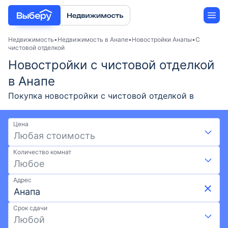
Недвижимость
Недвижимость в Анапе
Новостройки Анапы
С
чистовой отделкой
Новостройки с чистовой отделкой
Новостройки
в Анапе
Застройщики
Покупка новостройки с чистовой отделкой в
Анапе — актуальные предложения от
Ипотека
застройщиков в 2026 году. Подберите жилой
Цена
комплекс с чистовой отделкой на выгодных
Любая стоимость
условиях: скидки, акции от застройщиков и
Количество комнат
ипотека. Удобный поиск по карте, фильтрам,
Любое
актуальные цены и фото ЖК. Доступно 5 ЖК по
ценам от 8,43 млн ₽. Найдите новостройку с
Адрес
чистовой отделкой от застройщика в Анапе на
Выберу.ру.
Срок сдачи
Любой