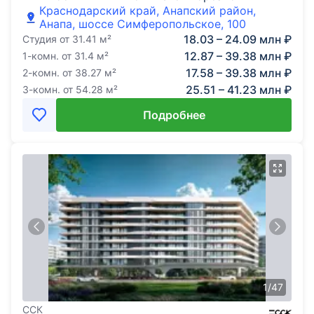
Краснодарский край, Анапский район,
Анапа, шоссе Симферопольское, 100
18.03 – 24.09 млн ₽
Студия
от
31.41
м²
12.87 – 39.38 млн ₽
1-комн.
от
31.4
м²
17.58 – 39.38 млн ₽
2-комн.
от
38.27
м²
25.51 – 41.23 млн ₽
3-комн.
от
54.28
м²
Подробнее
1
/
47
ССК