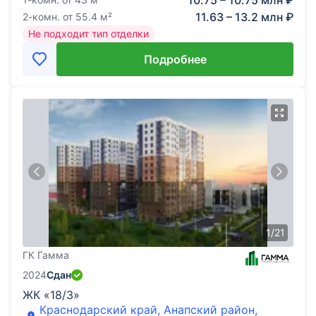
10.75 – 10.75 млн ₽
11.63 – 13.2 млн ₽
2-комн.
от
55.4
м²
Не подходит тип отделки
Подробнее
1
/
21
ГК Гамма
2024
Сдан
ЖК «18/3»
Краснодарский край, Анапский район,