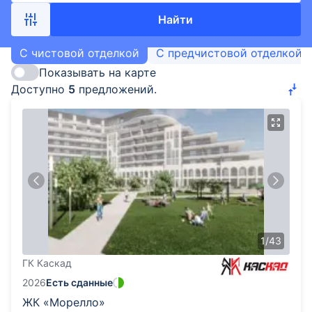
Найти
С чистовой отделкой
С предчистовой отделкой
Показывать на карте
Доступно
5
предложений.
1
/
43
ГК Каскад
2026
Есть сданные
ЖК «Морелло»