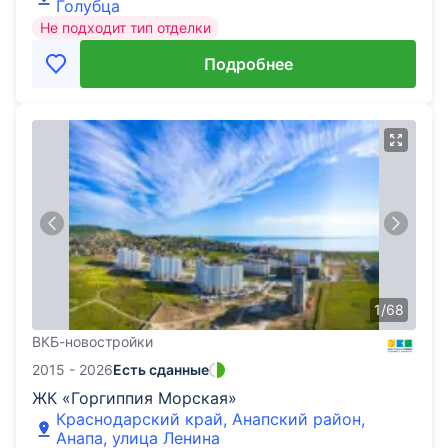
Голубца
Не подходит тип отделки
Подробнее
1
/
68
ВКБ-новостройки
2015 - 2026
Есть сданные
ЖК «Горгиппия Морская»
Краснодарский край, Анапский район,
Анапа, улица Ленина