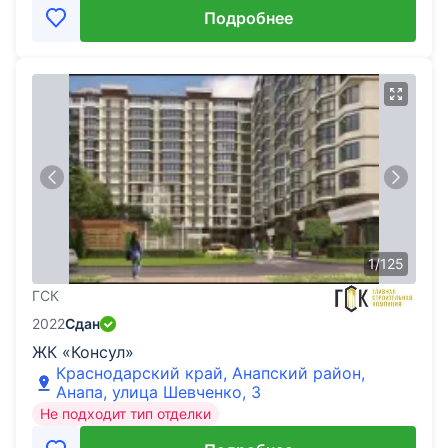
Подробнее
1
/
125
ГСК
2022
Сдан
ЖК «Консул»
Краснодарский край, Анапский район,
Анапа, улица Шевченко, 3
Не подходит тип отделки