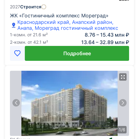
2027
Строится
ЖК «Гостиничный комплекс Мореград»
Краснодарский край, Анапский район,
Анапа, Мореград гостиничный комплекс
8.76 – 15.43 млн ₽
1-комн.
от
21.6
м²
13.64 – 32.89 млн ₽
2-комн.
от
42.1
м²
Подробнее
1
/
6