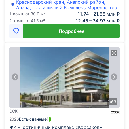
Краснодарский край, Анапский район,
Анапа, Гостиничный Комплекс Морелло тер.
11.74 – 21.58 млн ₽
1-комн.
от
30.9
м²
12.45 – 34.97 млн ₽
2-комн.
от
41.5
м²
Подробнее
1
/
63
ССК
2026
Есть сданные
ЖК «Гостиничный комплекс «Корсаков»