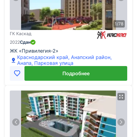
1
/
78
ГК Каскад
2022
Сдан
ЖК «Привилегия-2»
Краснодарский край, Анапский район,
Анапа, Парковая улица
Подробнее