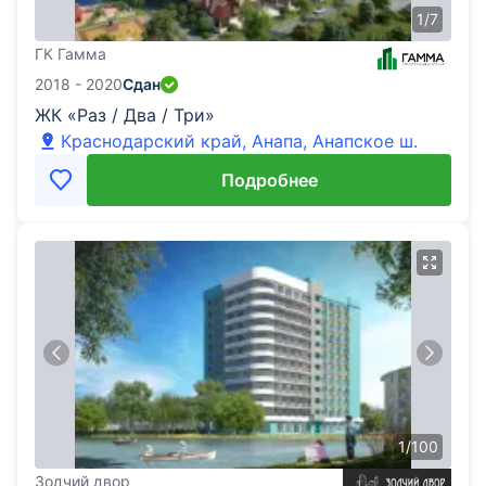
1
/
7
ГК Гамма
2018 - 2020
Сдан
ЖК «Раз / Два / Три»
Краснодарский край, Анапа, Анапское ш.
Подробнее
1
/
100
Зодчий двор