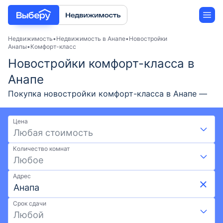
Недвижимость
Недвижимость в Анапе
Новостройки
Анапы
Комфорт-класс
Новостройки комфорт-класса в
Новостройки
Анапе
Застройщики
Покупка новостройки комфорт-класса в Анапе —
актуальные предложения от застройщиков в 2026
Ипотека
году. Подберите жилой комплекс комфорт-класса
Цена
на выгодных условиях: скидки, акции от
Любая стоимость
застройщиков и ипотека. Удобный поиск по карте,
Количество комнат
фильтрам, актуальные цены и фото ЖК. Доступно
Любое
20 ЖК по ценам от 6,48 млн ₽. Найдите
новостройку комфорт-класса от застройщика в
Адрес
Анапе на Выберу.ру.
Срок сдачи
Любой