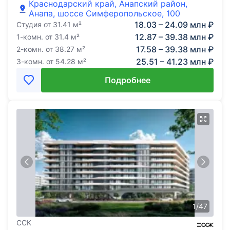
Краснодарский край, Анапский район,
Анапа, шоссе Симферопольское, 100
18.03 – 24.09 млн ₽
Студия
от
31.41
м²
12.87 – 39.38 млн ₽
1-комн.
от
31.4
м²
17.58 – 39.38 млн ₽
2-комн.
от
38.27
м²
25.51 – 41.23 млн ₽
3-комн.
от
54.28
м²
Подробнее
1
/
47
ССК