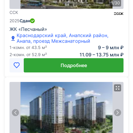
1
/
30
ССК
2025
Сдан
ЖК «Песчаный»
Краснодарский край, Анапский район,
Анапа, проезд Межсанаторный
9 – 9 млн ₽
1-комн.
от
43.5
м²
11.09 – 13.75 млн ₽
2-комн.
от
52.9
м²
Подробнее