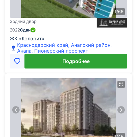
1
/
66
Зодчий двор
2022
Сдан
ЖК «Колорит»
Краснодарский край, Анапский район,
Анапа, Пионерский проспект
Подробнее
1
/
48