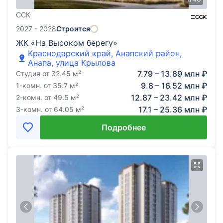
ССК
2027 - 2028
Строится
ЖК «На Высоком берегу»
Краснодарский край, Анапский район,
Анапа, улица Крылова
7.79 – 13.89 млн ₽
Студия
от
32.45
м²
9.8 – 16.52 млн ₽
1-комн.
от
35.7
м²
12.87 – 23.42 млн ₽
2-комн.
от
49.5
м²
17.1 – 25.36 млн ₽
3-комн.
от
64.05
м²
Подробнее