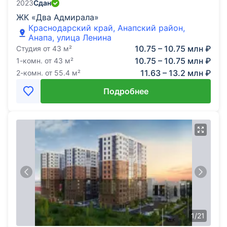
2023
Сдан
ЖК «Два Адмирала»
Краснодарский край, Анапский район,
Анапа, улица Ленина
10.75 – 10.75 млн ₽
Студия
от
43
м²
10.75 – 10.75 млн ₽
1-комн.
от
43
м²
11.63 – 13.2 млн ₽
2-комн.
от
55.4
м²
Подробнее
1
/
21