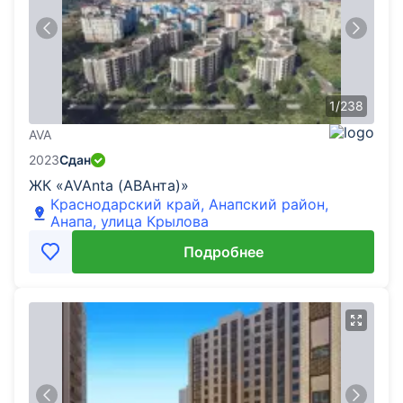
1
/
238
AVA
2023
Сдан
ЖК «AVAnta (АВАнта)»
Краснодарский край, Анапский район,
Анапа, улица Крылова
Подробнее