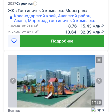
2027
Строится
ЖК «Гостиничный комплекс Мореград»
Краснодарский край, Анапский район,
Анапа, Мореград гостиничный комплекс
8.76 – 15.43 млн ₽
1-комн.
от
21.6
м²
13.64 – 32.89 млн ₽
2-комн.
от
42.1
м²
Подробнее
1
/
136
Вектор