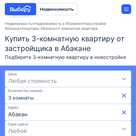
Недвижимость
Недвижимость в Абакане
Новостройки
Абакана
Квартиры Абакана
3-комнатная квартира
Купить 3-комнатную квартиру от
Новостройки
застройщика в Абакане
Застройщики
Подберите 3-комнатную квартиру в новостройке
Абакана от застройщика в 2026 году. Выгодные
Ипотека
условия на Выберу: скидки и акции от
Цена
застройщиков, возможна ипотека. Покупка 3-
Любая стоимость
комнатной квартиры по ценам от 6,34 млн ₽ и
Количество комнат
площадью от 54,2 м² до 164,5 м². Воспользуйтесь
3 комнаты
удобной картой и фильтрами при поиске
подходящего жилья. Выберите 3-комнатную
Адрес
квартиру в новостройке в Абакане на Выберу.ру.
Срок сдачи
Любой