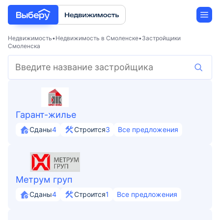
Недвижимость
Недвижимость в Смоленске
Застройщики
Смоленска
Новостройки
Застройщики
Гарант-жилье
Ипотека
Сданы
4
Строится
3
Все предложения
Метрум груп
Сданы
4
Строится
1
Все предложения