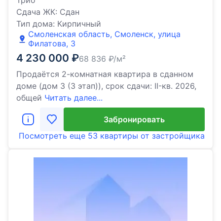
Трио
Сдача ЖК:
Сдан
Тип дома:
Кирпичный
Смоленская область, Смоленск, улица
Филатова, 3
4 230 000
₽
68 836
₽/м²
Продаётся 2-комнатная квартира в сданном
доме (дом 3 (3 этап)), срок сдачи: II-кв. 2026,
общей
Читать далее...
Забронировать
Посмотреть еще
53 квартиры
от застройщика