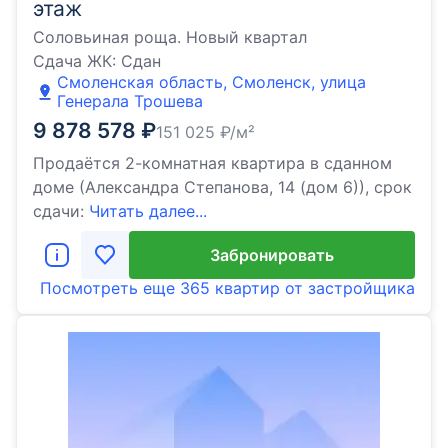
этаж
Соловьиная роща. Новый квартал
Сдача ЖК:
Сдан
Смоленская область, Смоленск, улица
Генерала Трошева
9 878 578
₽
151 025
₽/м²
Продаётся 2-комнатная квартира в сданном
доме (Александра Степанова, 14 (дом 6)), срок
сдачи:
Читать далее...
Забронировать
Посмотреть еще
365 квартир
от застройщика