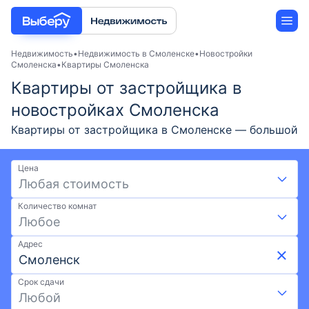
Недвижимость
Недвижимость в Смоленске
Новостройки
Смоленска
Квартиры Смоленска
Квартиры от застройщика в
Новостройки
новостройках Смоленска
Застройщики
Квартиры от застройщика в Смоленске — большой
выбор квартир в новостройках в 2026 году.
Ипотека
Количество квартир, доступных к выбору: 1722.
Цена
Подобрать квартиру от застройщиков Смоленска
Любая стоимость
можно на выгодных условиях: акции и скидки от
Количество комнат
девелоперов, ипотека. Поиск подходящей
Любое
недвижимости по карте, удобным фильтрам,
актуальные цены и планировки. Квартиры в
Адрес
новостройках с ценами от 3,23 млн ₽ и площадью
от 24 м² до 101,6 м². Подберите квартиру от
Срок сдачи
застройщика в Смоленске на Выберу.ру
Любой