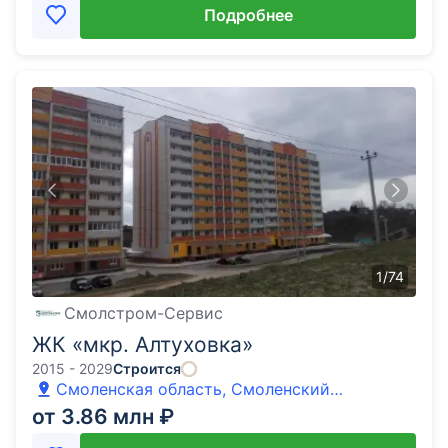
Подробнее
1
/
74
Смолстром-Сервис
ЖК «мкр. Алтуховка»
2015 - 2029
Строится
Смоленская область, Смоленский
муниципальный округ, Сказка мкр, улица
от 3.86 млн ₽
Светлая