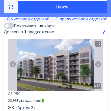
Найти
С чистовой отделкой
С предчистовой отделкой
Показывать на карте
Доступно
1
предложение.
1
/
12
СЗ РБС
2026
Есть сданные
ЖК «Артём 2»