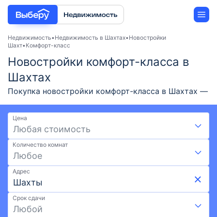
Недвижимость
Недвижимость в Шахтах
Новостройки
Шахт
Комфорт-класс
Новостройки комфорт-класса в
Новостройки
Шахтах
Застройщики
Покупка новостройки комфорт-класса в Шахтах —
актуальные предложения от застройщиков в 2026
Ипотека
году. Подберите жилой комплекс комфорт-класса
Цена
на выгодных условиях: скидки, акции от
Любая стоимость
застройщиков и ипотека. Удобный поиск по карте,
Количество комнат
фильтрам, актуальные цены и фото ЖК. Доступно 1
Любое
ЖК по ценам от 3,49 млн ₽. Найдите новостройку
комфорт-класса от застройщика в Шахтах на
Адрес
Выберу.ру.
Срок сдачи
Любой