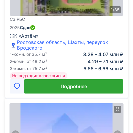
1
/
35
СЗ РБС
2025
Сдан
ЖК «Артём»
Ростовская область, Шахты, переулок
Бродского
3.28 – 4.07 млн ₽
1-комн.
от
35.7
м²
4.29 – 7.1 млн ₽
2-комн.
от
48.2
м²
6.66 – 6.66 млн ₽
3-комн.
от
75.7
м²
Не подходит класс жилья
Подробнее