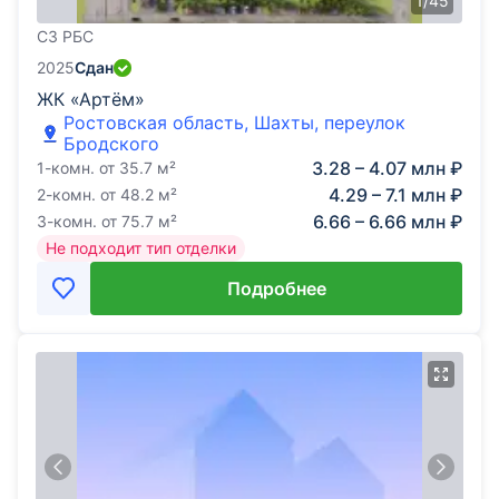
1
/
45
СЗ РБС
2025
Сдан
ЖК «Артём»
Ростовская область, Шахты, переулок
Бродского
3.28 – 4.07 млн ₽
1-комн.
от
35.7
м²
4.29 – 7.1 млн ₽
2-комн.
от
48.2
м²
6.66 – 6.66 млн ₽
3-комн.
от
75.7
м²
Не подходит тип отделки
Подробнее