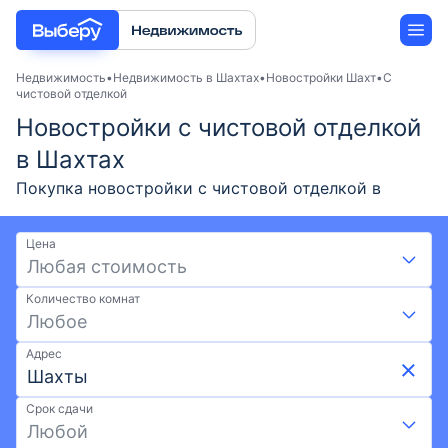
Недвижимость
Недвижимость в Шахтах
Новостройки Шахт
С
чистовой отделкой
Новостройки с чистовой отделкой
Новостройки
в Шахтах
Застройщики
Покупка новостройки с чистовой отделкой в
Шахтах — актуальные предложения от
Ипотека
застройщиков в 2026 году. Подберите жилой
Цена
комплекс с чистовой отделкой на выгодных
Любая стоимость
условиях: скидки, акции от застройщиков и
Количество комнат
ипотека. Удобный поиск по карте, фильтрам,
Любое
актуальные цены и фото ЖК. Доступно 4 ЖК по
ценам от -. Найдите новостройку с чистовой
Адрес
отделкой от застройщика в Шахтах на Выберу.ру.
Срок сдачи
Любой