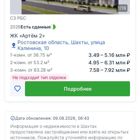
1
/
16
СЗ РБС
2026
Есть сданные
ЖК «Артём 2»
Ростовская область, Шахты, улица
Калинина, 10
3.49 – 5.16 млн ₽
1-комн.
от
36.75
м²
4.95 – 6.31 млн ₽
2-комн.
от
53.2
м²
7.58 – 7.92 млн ₽
3-комн.
от
83.28
м²
Не подходит тип отделки
Подробнее
Дата обновления:
09.08.2026, 06:43
Информация о недвижимости в Шахтах
предоставлена застройщиками или взята из открытых
источников. Пожалуйста уточняйте информацию по