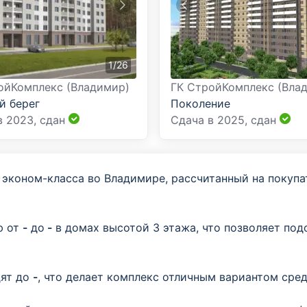
1
/
26
ойКомплекс (Владимир)
ГК СтройКомплекс (Вла
й берег
Поколение
в 2023,
сдан
Сдача в 2025,
сдан
эконом-класса во Владимире, рассчитанный на покупа
ю от
-
до
-
в домах высотой 3 этажа, что позволяет подо
ят до
-
, что делает комплекс отличным вариантом сре