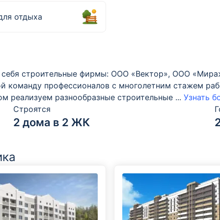
для отдыха
в себя строительные фирмы: ООО «Вектор», ООО «Мир
ой команду профессионалов с многолетним стажем раб
ом реализуем разнообразные строительные
...
Узнать б
Строятся
Г
2 дома в 2 ЖК
ика