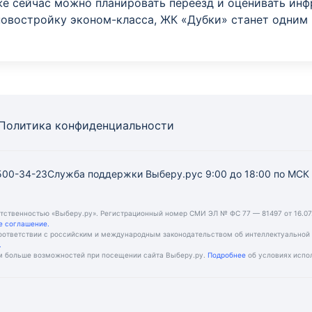
же сейчас можно планировать переезд и оценивать инф
новостройку эконом-класса, ЖК «Дубки» станет одним 
Политика конфиденциальности
 500-34-23
Служба поддержки Выберу.ру
с 9:00 до 18:00 по МСК
етственностью «Выберу.ру». Регистрационный номер СМИ ЭЛ № ФС 77 — 81497 от 16.07
е соглашение.
оответствии с российским и международным законодательством об интеллектуальной 
.
ям больше возможностей при посещении сайта Выберу.ру.
Подробнее
об условиях испо