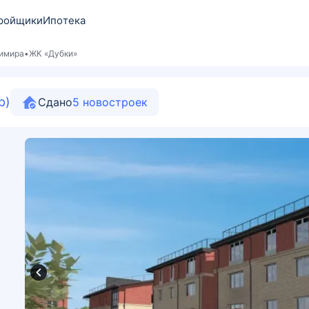
ройщики
Ипотека
димира
ЖК «Дубки»
р)
Сдано
5
новостроек