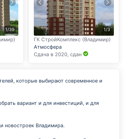
1
/
39
1
/
3
димир)
ГК СтройКомплекс (Владимир)
Атмосфера
Сдача в 2020,
сдан
телей, которые выбирают современное и
брать вариант и для инвестиций, и для
ди новостроек Владимира.