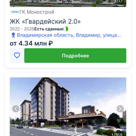
1
/
17
ГК Монострой
ЖК «Гвардейский 2.0»
2022 - 2026
Есть сданные
Владимирская область, Владимир, улица
Всесвятская
от 4.34 млн ₽
Подробнее
1
/
168