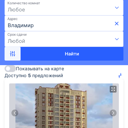
Количество комнат
условиях: скидки и акции, ипотека, развитая
Любое
инфраструктура и лучшие районы Владимира.
Подберите квартиру в новостройке от ГК
Адрес
СтройКомплекс на Выберу.ру.
Срок сдачи
Любой
Найти
Показывать на карте
Доступно
5
предложений