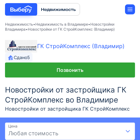
Недвижимость
Недвижимость в Владимире
Новостройки
Владимира
Новостройки от ГК СтройКомплекс (Владимир)
Новостройки
ГК СтройКомплекс (Владимир)
Застройщики
Сдано
5
Позвонить
Ипотека
Новостройки от застройщика ГК
СтройКомплекс во Владимире
Новостройки от застройщика ГК СтройКомплекс
— 5 ЖК во Владимире. Большой выбор новостроек
от ГК СтройКомплекс с ценами от - до - и
Цена
площадью до -. Новостройки от проверенного
Любая стоимость
застройщика ГК СтройКомплекс на выгодных