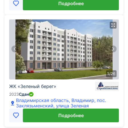
Подробнее
1
/
26
ЖК «Зеленый берег»
2023
Сдан
Владимирская область, Владимир, пос.
Заклязьменский, улица Зеленая
Подробнее