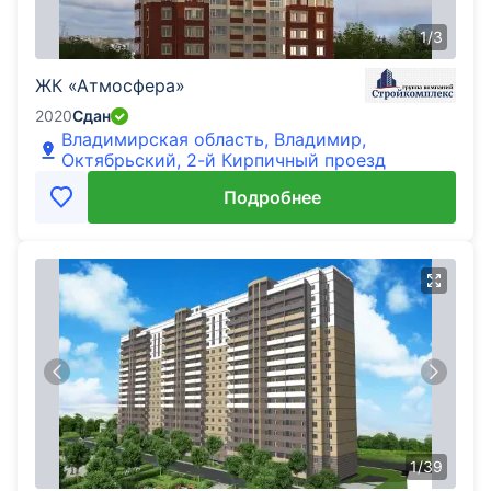
1
/
3
ЖК «Атмосфера»
2020
Сдан
Владимирская область, Владимир,
Октябрьский, 2-й Кирпичный проезд
Подробнее
1
/
39