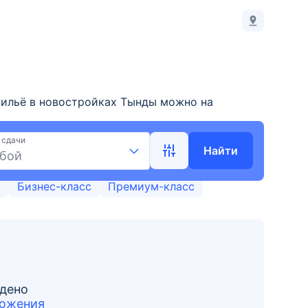
ильё в новостройках Тынды можно на
карте, удобным фильтрам, актуальные цены и
йщика в Тынде на Выберу.ру.
 сдачи
Найти
бой
и
Бизнес-класс
Премиум-класс
йдено
ложения