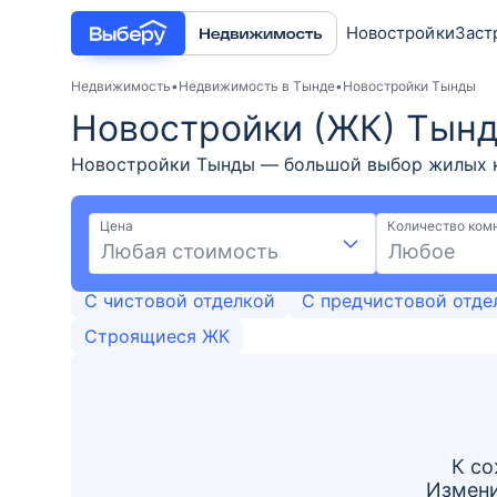
Новостройки
Заст
Недвижимость
Недвижимость в Тынде
Новостройки Тынды
Новостройки (ЖК) Тынд
Новостройки Тынды — большой выбор жилых ко
выгодных условиях: акции и скидки от застро
фото. К выбору доступно 0 ЖК с ценами от - и
Цена
Количество ком
Любая стоимость
Любое
С чистовой отделкой
С предчистовой отде
Строящиеся ЖК
К со
Измени