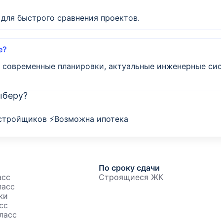
 для быстрого сравнения проектов.
е?
о современные планировки, актуальные инженерные си
ыберу?
астройщиков ⚡Возможна ипотека
По сроку сдачи
асс
Строящиеся ЖК
ласс
ки
сс
ласс