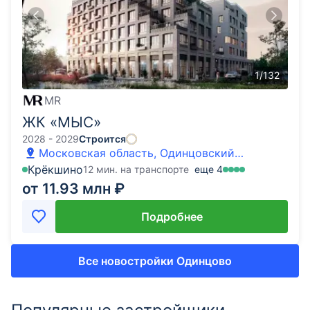
1
/
132
MR
ЖК «МЫС»
2028 - 2029
Строится
Московская область, Одинцовский
городской округ, д. Ликино
Крёкшино
12 мин. на транспорте
еще
4
от 11.93 млн ₽
Подробнее
Все новостройки Одинцово