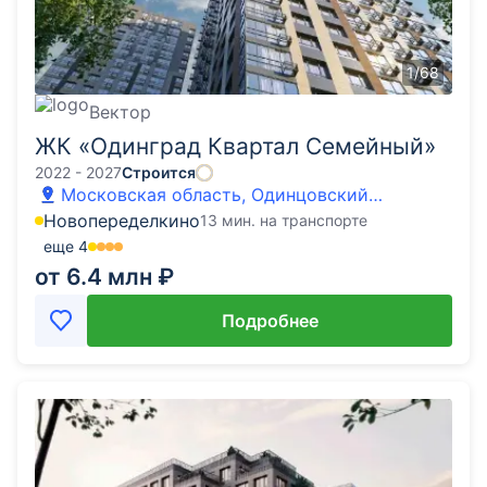
1
/
68
Вектор
ЖК «Одинград Квартал Семейный»
2022 - 2027
Строится
Московская область, Одинцовский
городской округ, Одинцово, Западная улица
Новопеределкино
13 мин. на транспорте
еще
4
от 6.4 млн ₽
Подробнее