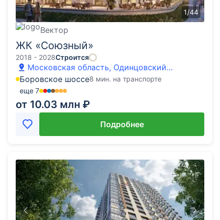
1
/
44
Вектор
ЖК «Союзный»
2018 - 2028
Строится
Московская область, Одинцовский
городской округ, Одинцово, улица
Боровское шоссе
8 мин. на транспорте
Маковского
еще
7
от 10.03 млн ₽
Подробнее