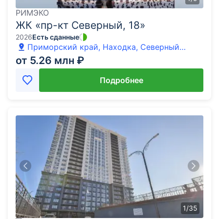
РИМЭКО
ЖК «пр-кт Северный, 18»
2026
Есть сданные
Приморский край, Находка, Северный
проспект
от 5.26 млн ₽
Подробнее
1
/
35