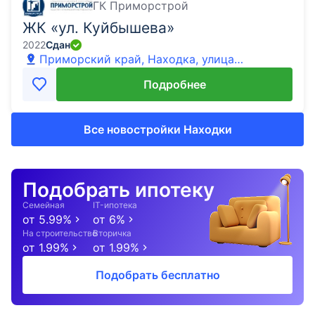
ГК Приморстрой
ЖК «ул. Куйбышева»
2022
Сдан
Приморский край, Находка, улица
Куйбышева
Подробнее
Все новостройки Находки
Подобрать ипотеку
Семейная
IT-ипотека
от
5.99
%
от
6
%
На строительство
Вторичка
от
1.99
%
от
1.99
%
Подобрать бесплатно