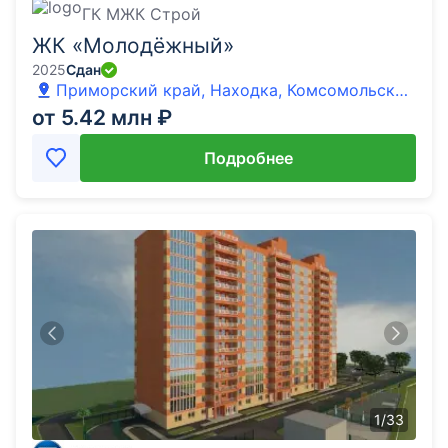
ГК МЖК Строй
ЖК «Молодёжный»
2025
Сдан
Приморский край, Находка, Комсомольская
улица, 34А
от 5.42 млн ₽
Подробнее
1
/
33