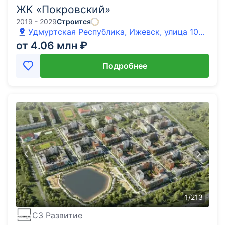
ЖК «Покровский»
2019 - 2029
Строится
Удмуртская Республика, Ижевск, улица 10
лет Октября
от 4.06 млн ₽
Подробнее
1
/
213
СЗ Развитие