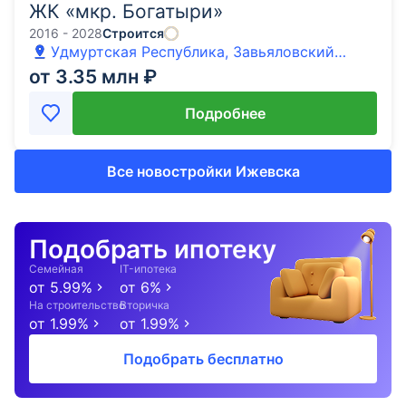
ЖК «мкр. Богатыри»
2016 - 2028
Строится
Удмуртская Республика, Завьяловский
район, д. Хохряки, улица Муромская
от 3.35 млн ₽
Подробнее
Все новостройки Ижевска
Подобрать ипотеку
Семейная
IT-ипотека
от
5.99
%
от
6
%
На строительство
Вторичка
от
1.99
%
от
1.99
%
Подобрать бесплатно