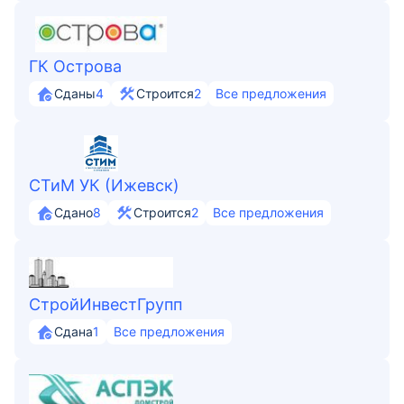
ГК Острова
Сданы
4
Строится
2
Все предложения
СТиМ УК (Ижевск)
Сдано
8
Строится
2
Все предложения
СтройИнвестГрупп
Сдана
1
Все предложения