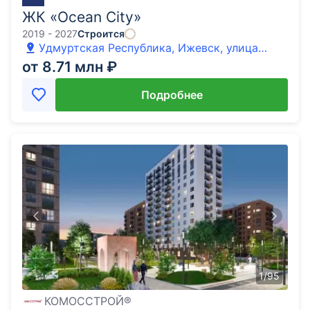
ЖК «Ocean City»
2019 - 2027
Строится
Удмуртская Республика, Ижевск, улица
Шумайлова, 58
от 8.71 млн ₽
Подробнее
1
/
95
КОМОССТРОЙ®