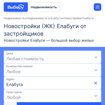
Недвижимость
Недвижимость в Елабуге
Новостройки Елабуги
Новостройки (ЖК) Елабуги от
Новостройки
застройщиков
Новостройки Елабуги — большой выбор жилых
Застройщики
комплексов от застройщиков в 2026 году.
Подобрать жильё в новостройках Елабуги можно
Цена
Ипотека
на выгодных условиях: акции и скидки от
Любая стоимость
застройщиков, ипотека. Поиск подходящей
Количество комнат
недвижимости по карте, удобным фильтрам,
Любое
актуальные цены и фото. К выбору доступно 4 ЖК
с ценами от - и площадью от - до -. Подберите
Адрес
новостройку от застройщика в Елабуге на
Выберу.ру.
Срок сдачи
Любой