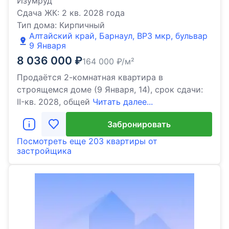
Изумруд
Сдача ЖК:
2 кв. 2028 года
Тип дома:
Кирпичный
Алтайский край, Барнаул, ВРЗ мкр, бульвар
9 Января
8 036 000
₽
164 000
₽/м²
Продаётся 2-комнатная квартира в
строящемся доме (9 Января, 14), срок сдачи:
II-кв. 2028, общей
Читать далее...
Забронировать
Посмотреть еще
203 квартиры
от
застройщика