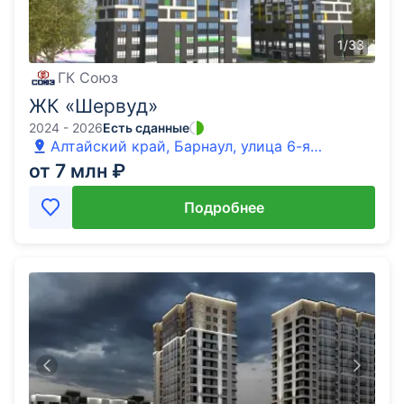
1
/
33
ГК Союз
ЖК «Шервуд»
2024 - 2026
Есть сданные
Алтайский край, Барнаул, улица 6-я
Нагорная
от 7 млн ₽
Подробнее