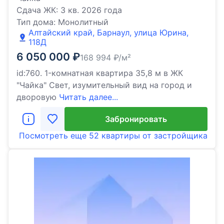
Сдача ЖК:
3 кв. 2026 года
Тип дома:
Монолитный
Алтайский край, Барнаул, улица Юрина,
118Д
6 050 000
₽
168 994
₽/м²
id:760. 1-комнатная квартира 35,8 м в ЖК
"Чайка" Свет, изумительный вид на город и
дворовую
Читать далее...
Забронировать
Посмотреть еще
52 квартиры
от застройщика