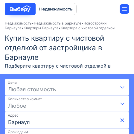
Недвижимость
Недвижимость в Барнауле
Новостройки
Барнаула
Квартиры Барнаула
Квартира с чистовой отделкой
Купить квартиру с чистовой
Новостройки
отделкой от застройщика в
Застройщики
Барнауле
Подберите квартиру с чистовой отделкой в
Ипотека
новостройке Барнаула от застройщика в 2026
году. Выгодные условия на Выберу: скидки и акции
Цена
от застройщиков, возможна ипотека. Покупка
Любая стоимость
квартиры с чистовой отделкой по ценам от 0 ₽ и
Количество комнат
площадью от - до -. Воспользуйтесь удобной
Любое
картой и фильтрами при поиске подходящего
жилья. Выберите квартиру с чистовой отделкой в
Адрес
новостройке в Барнауле на Выберу.ру.
Срок сдачи