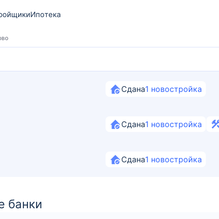
ройщики
Ипотека
ово
Сдана
1
новостройка
Сдана
1
новостройка
Сдана
1
новостройка
е банки