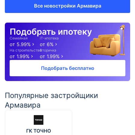
Все новостройки Армавира
Подобрать ипотеку
Семейная
IT-ипотека
от
5.99
%
от
6
%
На строительство
Вторичка
от
1.99
%
от
1.99
%
Подобрать бесплатно
Популярные застройщики
Армавира
ГК ТОЧНО