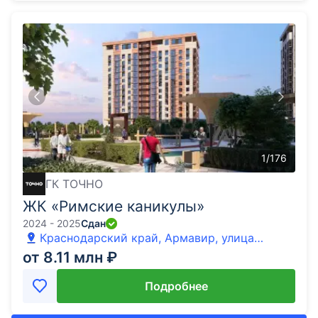
1
/
176
ГК ТОЧНО
ЖК «Римские каникулы»
2024 - 2025
Сдан
Краснодарский край, Армавир, улица
Карандакова
от 8.11 млн ₽
Подробнее