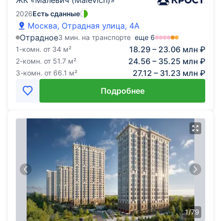
ЖК «Малевич (Malevich)»
2026
Есть сданные
Москва, Отрадная улица, 4А
Отрадное
3 мин. на транспорте
еще
6
18.29 – 23.06 млн ₽
1-комн.
от
34
м²
24.56 – 35.25 млн ₽
2-комн.
от
51.7
м²
27.12 – 31.23 млн ₽
3-комн.
от
66.1
м²
Подробнее
1
/
79