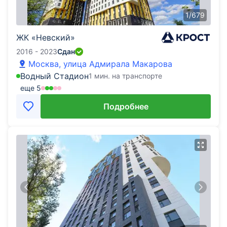
1
/
679
ЖК «Невский»
2016 - 2023
Сдан
Москва, улица Адмирала Макарова
Водный Стадион
1 мин. на транспорте
еще
5
Подробнее