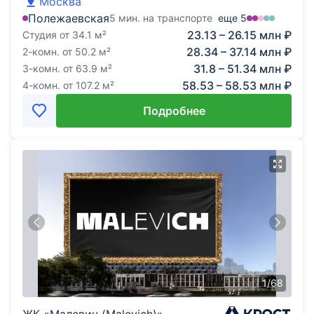
Москва
Полежаевская
5 мин. на транспорте
еще
5
23.13 – 26.15 млн ₽
Студия
от
34.1
м²
28.34 – 37.14 млн ₽
2-комн.
от
50.2
м²
31.8 – 51.34 млн ₽
3-комн.
от
63.9
м²
58.53 – 58.53 млн ₽
4-комн.
от
107.2
м²
Подробнее
1
/
68