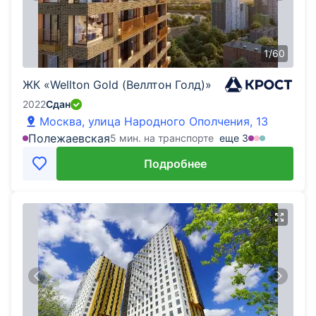
1
/
60
ЖК «Wellton Gold (Веллтон Голд)»
2022
Сдан
Москва, улица Народного Ополчения, 13
Полежаевская
5 мин. на транспорте
еще
3
Подробнее