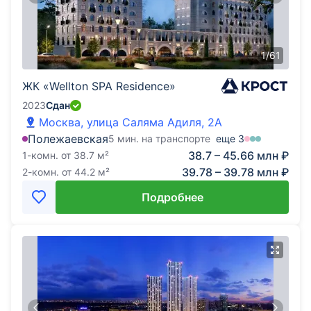
1
/
61
ЖК «Wellton SPA Residence»
2023
Сдан
Москва, улица Саляма Адиля, 2А
Полежаевская
5 мин. на транспорте
еще
3
38.7 – 45.66 млн ₽
1-комн.
от
38.7
м²
39.78 – 39.78 млн ₽
2-комн.
от
44.2
м²
Подробнее