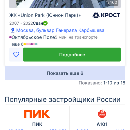
1
/
460
ЖК «Union Park (Юнион Парк)»
2007 - 2022
Сдан
Москва, бульвар Генерала Карбышева
Октябрьское Поле
5 мин. на транспорте
еще
6
Подробнее
Показать еще
6
Показано:
1-10 из 16
Популярные застройщики России
ПИК
А101