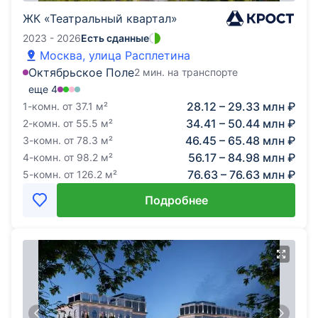
ЖК «Театральный квартал»
2023 - 2026
Есть сданные
Москва, улица Расплетина
Октябрьское Поле
2 мин. на транспорте
еще
4
28.12 – 29.33 млн ₽
1-комн.
от
37.1
м²
34.41 – 50.44 млн ₽
2-комн.
от
55.5
м²
46.45 – 65.48 млн ₽
3-комн.
от
78.3
м²
56.17 – 84.98 млн ₽
4-комн.
от
98.2
м²
76.63 – 76.63 млн ₽
5-комн.
от
126.2
м²
Подробнее