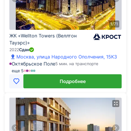
1
/
71
ЖК «Wellton Towers (Веллтон
Тауэрс)»
2022
Сдан
Москва, улица Народного Ополчения, 15К3
Октябрьское Поле
5 мин. на транспорте
еще
5
Подробнее