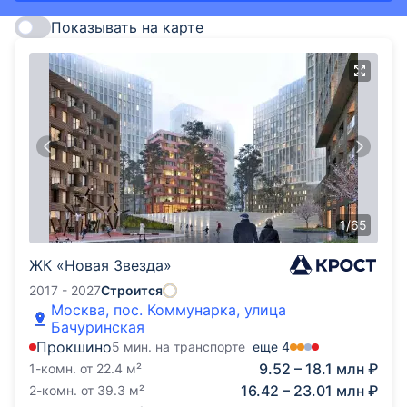
Показывать на карте
1
/
65
ЖК «Новая Звезда»
2017 - 2027
Строится
Москва, пос. Коммунарка, улица
Бачуринская
Прокшино
5 мин. на транспорте
еще
4
9.52 – 18.1 млн ₽
1-комн.
от
22.4
м²
16.42 – 23.01 млн ₽
2-комн.
от
39.3
м²