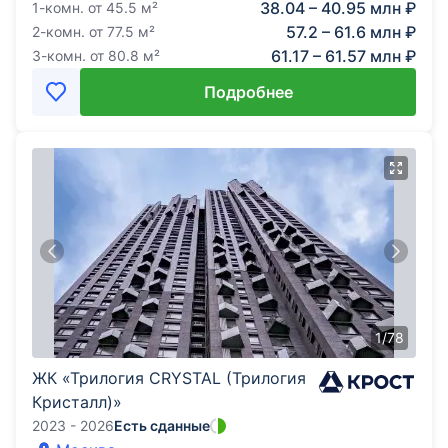
38.04 – 40.95 млн ₽
1-комн.
от
45.5
м²
57.2 – 61.6 млн ₽
2-комн.
от
77.5
м²
61.17 – 61.57 млн ₽
3-комн.
от
80.8
м²
Подробнее
1
/
78
ЖК «Трилогия CRYSTAL (Трилогия
Кристалл)»
2023 - 2026
Есть сданные