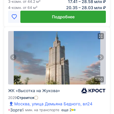
17.41 – 28.58 млн ₽
3-комн.
от
44.2
м²
20.35 – 28.03 млн ₽
4-комн.
от
64
м²
Подробнее
1
/
60
ЖК «Высотка на Жукова»
2029
Строится
Москва, улица Демьяна Бедного, вл24
Зорге
5 мин. на транспорте
еще
2