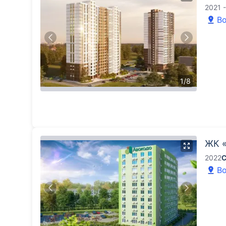
2021 
Во
1
/
8
ЖК 
2022
С
Во