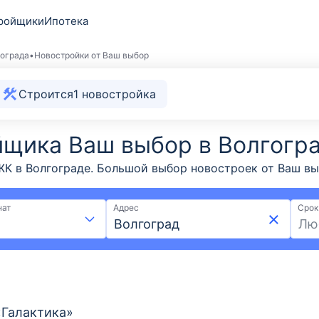
ройщики
Ипотека
гограда
Новостройки от Ваш выбор
Строится
1
новостройка
йщика Ваш выбор в Волгогр
 в Волгограде. Большой выбор новостроек от Ваш выбо
нного застройщика Ваш выбор на выгодных условиях: с
Подберите квартиру в новостройке от Ваш выбор на Вы
нат
Адрес
Срок
Лю
Галактика»