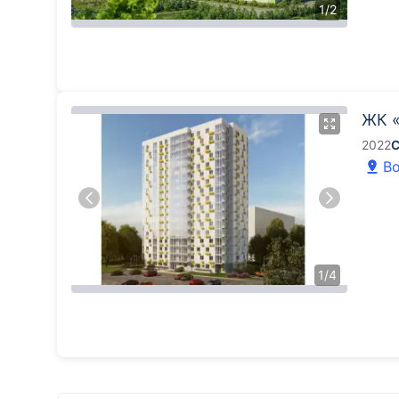
1
/
2
ЖК 
2022
С
Во
1
/
4