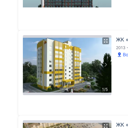
ЖК 
2013 
Во
1
/
5
ЖК 