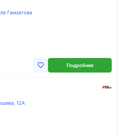
ула Гамзатова
Подробнее
ошева, 12А