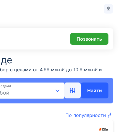
Позвонить
аде
р с ценами от 4,99 млн ₽ до 10,9 млн ₽ и
кидки и акции, ипотека, развитая
беру.ру.
 сдачи
Найти
бой
По популярности