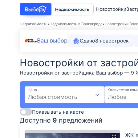
Новостройки
Заст
Недвижимость
Недвижимость в Волгограде
Новостройки Вол
Ваш выбор
Сдано
8
новостроек
Новостройки от застро
Новостройки от застройщика Ваш выбор — 9 ЖК
площадью до 90,6 м². Новостройки от провере
инфраструктура и лучшие районы Волгограда. 
Цена
Количество ком
Любая стоимость
Любое
Показывать на карте
Доступно
9
предложений
ЖК «