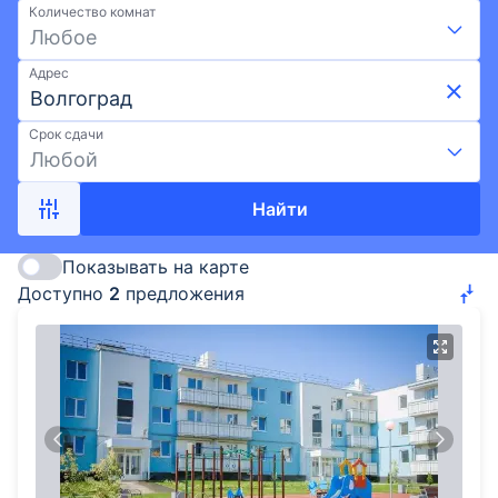
Количество комнат
и акции, ипотека, развитая инфраструктура и
Любое
лучшие районы Волгограда. Подберите квартиру в
новостройке от DARS на Выберу.ру.
Адрес
Срок сдачи
Любой
Найти
Показывать на карте
Доступно
2
предложения