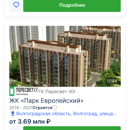
Подробнее
1
/
184
ГК Пересвет-Юг
ЖК «Парк Европейский»
2019 - 2027
Строится
Волгоградская область, Волгоград, улица
64-й Армии
от 3.69 млн ₽