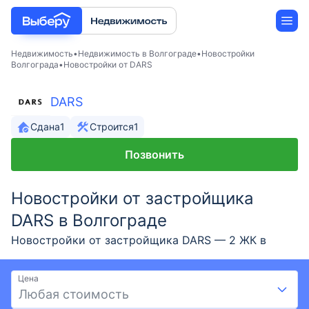
Недвижимость
Недвижимость в Волгограде
Новостройки
Волгограда
Новостройки от DARS
Новостройки
DARS
Застройщики
Сдана
1
Строится
1
Позвонить
Ипотека
Новостройки от застройщика
DARS в Волгограде
Новостройки от застройщика DARS — 2 ЖК в
Волгограде. Большой выбор новостроек от DARS с
ценами от 2,46 млн ₽ до 11,26 млн ₽ и площадью
Цена
до 97,9 м². Новостройки от проверенного
Любая стоимость
застройщика DARS на выгодных условиях: скидки