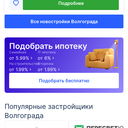
Подробнее
Все новостройки Волгограда
Подобрать ипотеку
Семейная
IT-ипотека
от
5.99
%
от
6
%
На строительство
Вторичка
от
1.99
%
от
1.99
%
Подобрать бесплатно
Популярные застройщики
Волгограда