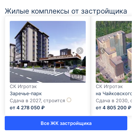
Жилые комплексы от застройщика
1
/
149
СК Игротэк
СК Игротэк
Заречье-парк
на Чайковског
Сдача в 2027,
строится
Сдача в 2030,
от
4 278 050
₽
от
4 805 200
₽
Все ЖК застройщика