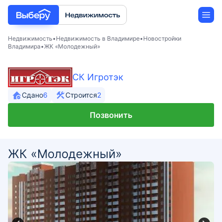
Недвижимость
Недвижимость в Владимире
Новостройки
Владимира
ЖК «Молодежный»
Новостройки
СК Игротэк
Застройщики
Сдано
6
Строится
2
Позвонить
Ипотека
ЖК «Молодежный»