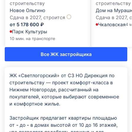
строительству
строительству
Новое Ольгино
Дом на Мураш
Сдача в 2027,
строится
Сдача в 2027,
от
5 178 600
₽
Чкаловская
4 
Парк Культуры
10 мин. на транспорте
Все ЖК застройщика
ЖК «Светлогорский» от СЗ НО Дирекция по
строительству — проект комфорт-класса в
Нижнем Новгороде, рассчитанный на
покупателей, которые выбирают современное
и комфортное жилье.
Застройщик предлагает квартиры площадью
от
-
до
-
в домах высотой от 10 до 16 этажей,
что позволяет подобрать вариант и для