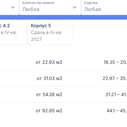
Количество комнат
Отделка
Любое
Любая
с 4.2
Корпус 5
в IV-кв.
Сдача в IV-кв.
2027
от
22.93
м2
18.35 – 20
от
31.03
м2
22.97 – 35
от
54.38
м2
31.21 – 4
от
92.95
м2
44.1 – 45