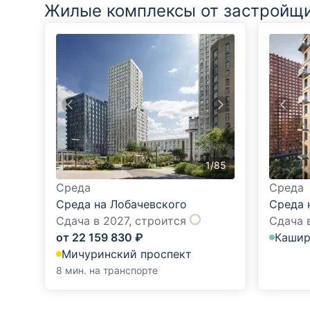
Жилые комплексы от застройщ
1
/
85
Среда
Среда
Среда на Лобачевского
Среда 
Сдача в 2027,
строится
Сдача 
от
22 159 830
₽
Кашир
Мичуринский проспект
8 мин. на транспорте