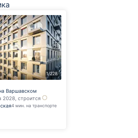
ика
1
/
228
на Варшавском
в 2028,
строится
ская
4 мин. на транспорте