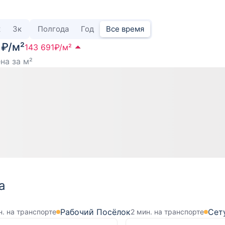
к
3
к
Полгода
Год
Все время
 ₽/м²
143 691
₽/м²
на за м²
а
Рабочий Посёлок
Сет
н. на транспорте
2 мин. на транспорте