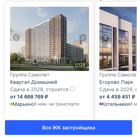
1
/
124
Группа Самолет
Группа Самоле
Квартал Домашний
Егорово Парк
Сдача в 2029,
строится
Сдача в 2029,
от
14 668 769
₽
от
4 459 451
₽
Марьино
Котельники
6 мин. на транспорте
8 м
Все ЖК застройщика