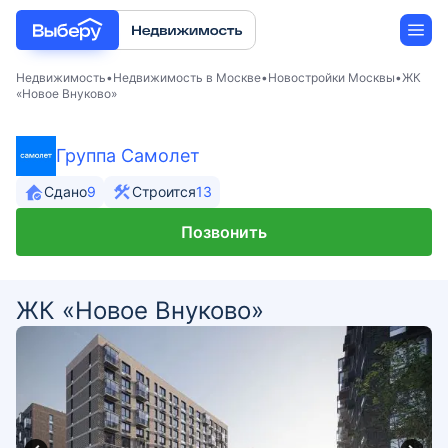
Недвижимость
Недвижимость в Москве
Новостройки Москвы
ЖК
«Новое Внуково»
Новостройки
Группа Самолет
Застройщики
Сдано
9
Строится
13
Позвонить
Ипотека
ЖК «Новое Внуково»