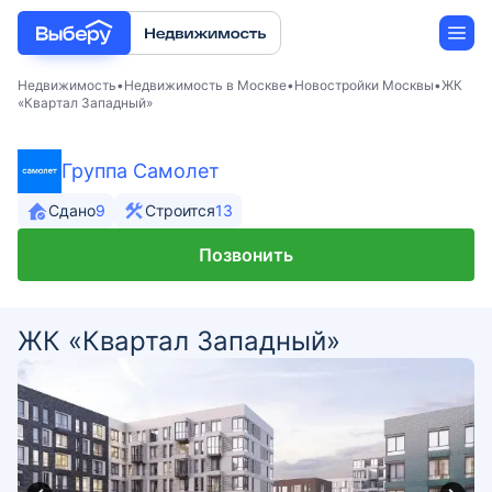
Недвижимость
Недвижимость в Москве
Новостройки Москвы
ЖК
«Квартал Западный»
Новостройки
Группа Самолет
Застройщики
Сдано
9
Строится
13
Позвонить
Ипотека
ЖК «Квартал Западный»