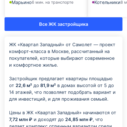
Марьино
Котельники
6 мин. на транспорте
8 м
Все ЖК застройщика
ЖК «Квартал Западный» от Самолет — проект
комфорт-класса в Москве, рассчитанный на
покупателей, которые выбирают современное
и комфортное жилье.
Застройщик предлагает квартиры площадью
от
22,6 м²
до
81,9 м²
в домах высотой от 5 до
14 этажей, что позволяет подобрать вариант и
для инвестиций, и для проживания семьей.
Цены в ЖК «Квартал Западный» начинаются от
7,72 млн ₽
и доходят до
24,85 млн ₽
, что
делает комплекс отличным вариантом среди