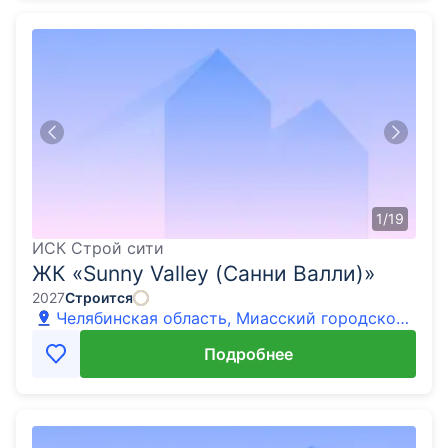
1
/
19
ИСК Строй сити
ЖК «Sunny Valley (Санни Валли)»
2027
Строится
Челябинская область, Миасский городской
округ, с. Сыростан, Санни Валли кп
Подробнее