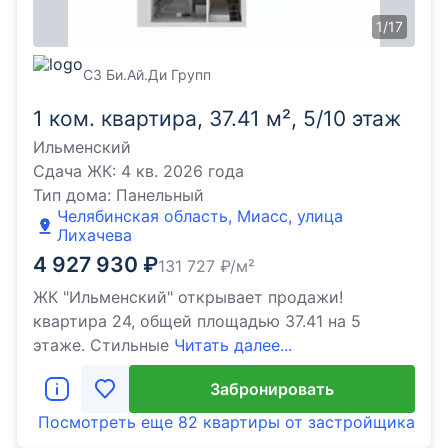
1
/
17
СЗ Би.Ай.Ди Групп
1 ком. квартира, 37.41 м², 5/10 этаж
Ильменский
Сдача ЖК:
4 кв. 2026 года
Тип дома:
Панельный
Челябинская область, Миасс, улица
Лихачева
4 927 930
₽
131 727
₽/м²
ЖК "Ильменский" открывает продажи!
квартира 24, общей площадью 37.41 на 5
этаже. Стильные
Читать далее...
Забронировать
Посмотреть еще
82 квартиры
от застройщика