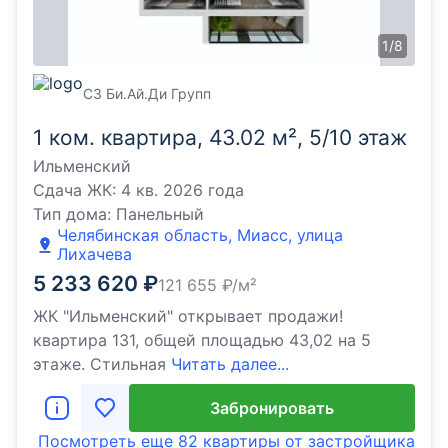
1
/
8
СЗ Би.Ай.Ди Групп
1 ком. квартира, 43.02 м², 5/10 этаж
Ильменский
Сдача ЖК:
4 кв. 2026 года
Тип дома:
Панельный
Челябинская область, Миасс, улица
Лихачева
5 233 620
₽
121 655
₽/м²
ЖК "Ильменский" открывает продажи!
квартира 131, общей площадью 43,02 на 5
этаже. Стильная
Читать далее...
Забронировать
Посмотреть еще
82 квартиры
от застройщика