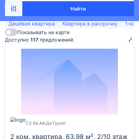
Найти
Дешёвая квартира
Квартира в рассрочку
1-ком
Показывать на карте
Доступно
117
предложений.
СЗ Би.Ай.Ди Групп
2 ком. квартира, 63.98 м², 2/10 этаж