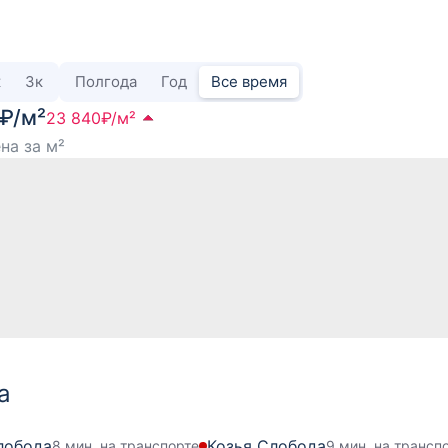
к
3
к
Полгода
Год
Все время
 ₽/м²
23 840
₽/м²
на за м²
а
лобода
Козья Слобода
8 мин. на транспорте
9 мин. на трансп