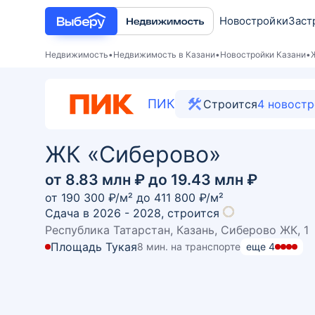
Новостройки
Заст
Недвижимость
Недвижимость в Казани
Новостройки Казани
ПИК
Строится
4
новостр
ЖК «Сиберово»
от 8.83 млн ₽ до 19.43 млн ₽
от
190 300
₽/м² до
411 800
₽/м²
Сдача в 2026 - 2028,
строится
Республика Татарстан, Казань, Сиберово ЖК, 1
Площадь Тукая
8 мин. на транспорте
еще
4