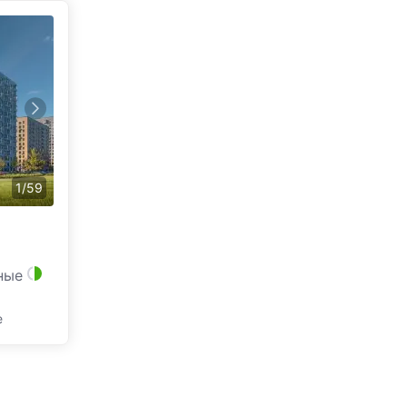
1
/
59
ные
е