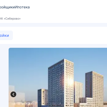
ройщики
Ипотека
ЖК «Сиберово»
ойки