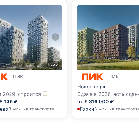
1
/
56
ПИК
ПИК
Нокса парк
в 2029,
строится
Сдача в 2026,
есть сдан
8 146
₽
от
6 316 000
₽
ево
Горки
3 мин. на транспорте
8 мин. на транспорт