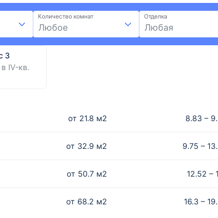
Количество комнат
Отделка
Любое
Любая
с 3
в IV-кв.
от
21.8
м2
8.83 – 9
от
32.9
м2
9.75 – 13
от
50.7
м2
12.52 – 
от
68.2
м2
16.3 – 19