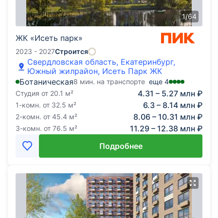
1
/
64
ЖК «Исеть парк»
2023 - 2027
Строится
Свердловская область, Екатеринбург,
Южный жилрайон, Исеть Парк ЖК
Ботаническая
8 мин. на транспорте
еще
4
4.31 – 5.27 млн ₽
Студия
от
20.1
м²
6.3 – 8.14 млн ₽
1-комн.
от
32.5
м²
8.06 – 10.31 млн ₽
2-комн.
от
45.4
м²
11.29 – 12.38 млн ₽
3-комн.
от
76.5
м²
Подробнее