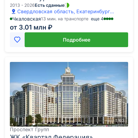
2013 - 2026
Есть сданные
Свердловская область, Екатеринбург
муниципальное образование, пос.
Чкаловская
13 мин. на транспорте
еще
4
Мичуринский
от 3.01 млн ₽
Подробнее
1
/
63
Проспект Групп
ЖК «Квартал Федерация»