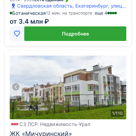
Свердловская область, Екатеринбург, улица
Филатовская
Ботаническая
12 мин. на транспорте
еще
4
от 3.4 млн ₽
Подробнее
1
/
110
СЗ ЛСР. Недвижимость-Урал
ЖК «Мичуринский»