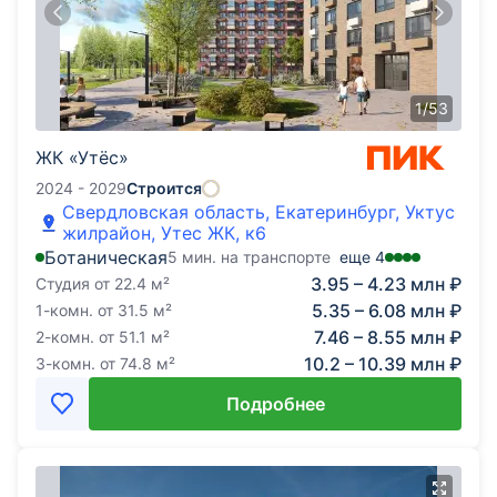
1
/
53
ЖК «Утёс»
2024 - 2029
Строится
Свердловская область, Екатеринбург, Уктус
жилрайон, Утес ЖК, к6
Ботаническая
5 мин. на транспорте
еще
4
3.95 – 4.23 млн ₽
Студия
от
22.4
м²
5.35 – 6.08 млн ₽
1-комн.
от
31.5
м²
7.46 – 8.55 млн ₽
2-комн.
от
51.1
м²
10.2 – 10.39 млн ₽
3-комн.
от
74.8
м²
Подробнее