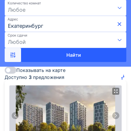
Количество комнат
акции, ипотека, развитая инфраструктура и
Любое
лучшие районы Екатеринбурга. Подберите
квартиру в новостройке от ПИК на Выберу.ру.
Адрес
Срок сдачи
Любой
Найти
Показывать на карте
Доступно
3
предложения