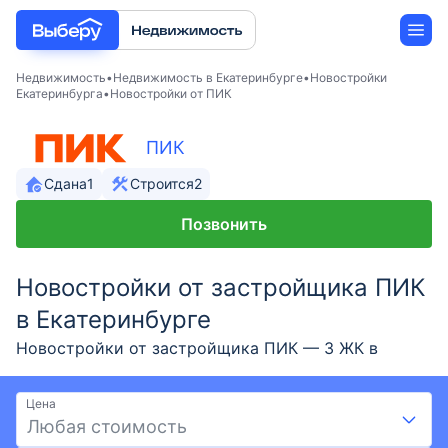
Недвижимость
Недвижимость в Екатеринбурге
Новостройки
Екатеринбурга
Новостройки от ПИК
Новостройки
ПИК
Застройщики
Сдана
1
Строится
2
Позвонить
Ипотека
Новостройки от застройщика ПИК
в Екатеринбурге
Новостройки от застройщика ПИК — 3 ЖК в
Екатеринбурге. Большой выбор новостроек от ПИК
с ценами от 3,95 млн ₽ до 12,38 млн ₽ и площадью
Цена
до 77,1 м². Новостройки от проверенного
Любая стоимость
застройщика ПИК на выгодных условиях: скидки и