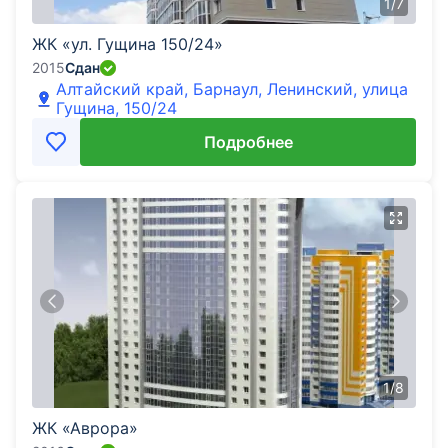
1
/
7
ЖК «ул. Гущина 150/24»
2015
Сдан
Алтайский край, Барнаул, Ленинский, улица
Гущина, 150/24
Подробнее
1
/
8
ЖК «Аврора»