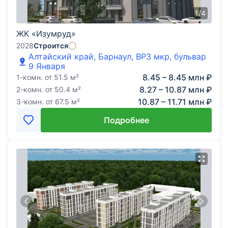
1
/
4
ЖК «Изумруд»
2028
Строится
Алтайский край, Барнаул, ВРЗ мкр, бульвар
9 Января
8.45 – 8.45 млн ₽
1-комн.
от
51.5
м²
8.27 – 10.87 млн ₽
2-комн.
от
50.4
м²
10.87 – 11.71 млн ₽
3-комн.
от
67.5
м²
Подробнее