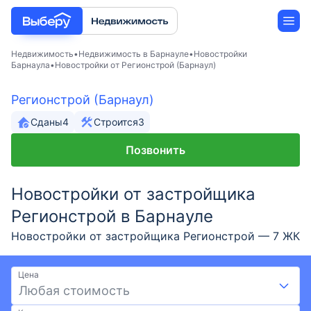
Недвижимость
Недвижимость в Барнауле
Новостройки
Барнаула
Новостройки от Регионстрой (Барнаул)
Новостройки
Регионстрой (Барнаул)
Сданы
4
Строится
3
Застройщики
Позвонить
Ипотека
Новостройки от застройщика
Регионстрой в Барнауле
Новостройки от застройщика Регионстрой — 7 ЖК
в Барнауле. Большой выбор новостроек от
Регионстрой с ценами от 5,09 млн ₽ до 11,72 млн ₽
Цена
и площадью до 72 м². Новостройки от
Любая стоимость
проверенного застройщика Регионстрой на