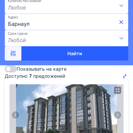
Количество комнат
выгодных условиях: скидки и акции, ипотека,
Любое
развитая инфраструктура и лучшие районы
Барнаула. Подберите квартиру в новостройке от
Адрес
Регионстрой на Выберу.ру.
Срок сдачи
Любой
Найти
Показывать на карте
Доступно
7
предложений