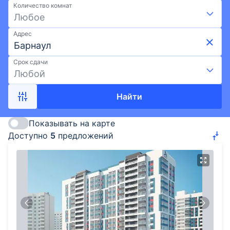
Количество комнат
ипотека, развитая инфраструктура и лучшие
Любое
районы Барнаула. Подберите квартиру в
новостройке от ГК Алгоритм на Выберу.ру.
Адрес
Срок сдачи
Любой
Найти
Показывать на карте
Доступно
5
предложений