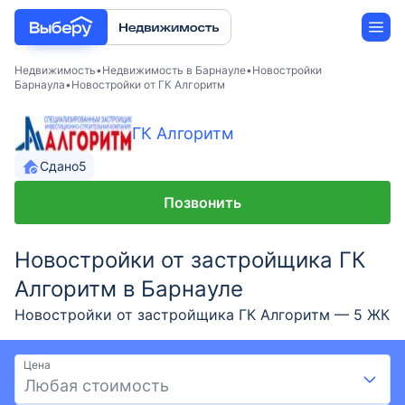
Недвижимость
Недвижимость в Барнауле
Новостройки
Барнаула
Новостройки от ГК Алгоритм
Новостройки
ГК Алгоритм
Застройщики
Сдано
5
Позвонить
Ипотека
Новостройки от застройщика ГК
Алгоритм в Барнауле
Новостройки от застройщика ГК Алгоритм — 5 ЖК
в Барнауле. Большой выбор новостроек от ГК
Алгоритм с ценами от - до - и площадью до -.
Цена
Новостройки от проверенного застройщика ГК
Любая стоимость
Алгоритм на выгодных условиях: скидки и акции,