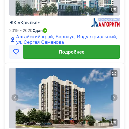
1
/
5
ЖК «Крылья»
2019 - 2020
Сдан
Алтайский край, Барнаул, Индустриальный,
ул. Сергея Семенова
Подробнее
1
/
8