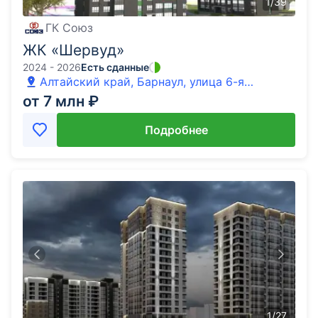
1
/
39
ГК Союз
ЖК «Шервуд»
2024 - 2026
Есть сданные
Алтайский край, Барнаул, улица 6-я
Нагорная
от 7 млн ₽
Подробнее
1
/
27