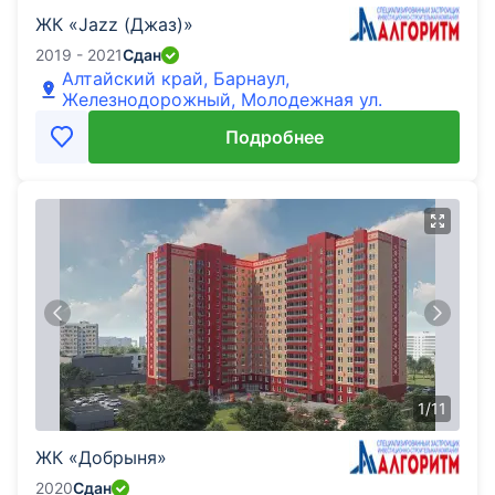
ЖК «Jazz (Джаз)»
2019 - 2021
Сдан
Алтайский край, Барнаул,
Железнодорожный, Молодежная ул.
Подробнее
1
/
11
ЖК «Добрыня»
2020
Сдан