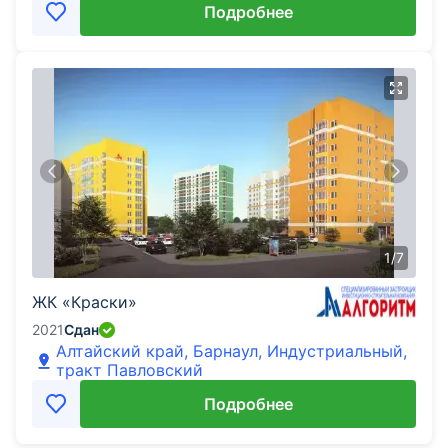
Подробнее
1
/
7
ЖК «Краски»
2021
Сдан
Алтайский край, Барнаул, Индустриальный,
тракт Павловский
Подробнее