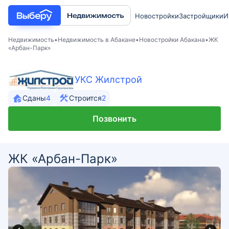
Новостройки
Застройщики
И
Недвижимость
Недвижимость в Абакане
Новостройки Абакана
ЖК
«Арбан-Парк»
УКС Жилстрой
Сданы
4
Строится
2
Позвонить
ЖК «Арбан-Парк»